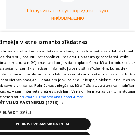
Получить полную юридическую
информацию
 tīmekļa vietne izmanto sīkdatnes
 tīmekļa vietnē tiek izmantotas sīkdatnes, lai nodrošinātu un uzlabotu tīmek
nes darbību., nosūtītu personalizētu reklāmu un satura ģenerēšanai, veiktu
āmas un satura mērījumus, auditorijas datu apkopošanu, kā arī produktu izst
zlabošanu. Zemāk sniedzam informāciju par visām sīkdatnēm, kuras tiek
ntotas mūsu tīmekļa vietnēs. Sīkdatnes var atšķirties atkarībā no apmeklētā
rneta vietnes sadaļas. Lietotājam jebkurā brīdī ir iespēja piekrist, atteikties va
īt savu piekrišanu. Piekrišanas sniegšana, kā arī tās atsaukšana vai mainīša
ecas uz visām interneta vietnes sadaļām. Vairāk informācijas par izmantotaj
atnēm skatīt
sīkdatņu izmantošanas noteikumos.
ĪT VISUS PARTNERUS
(1718) →
PIELĀGOT IZVĒLI
PIEKRIST VISĀM SĪKDATNĒM