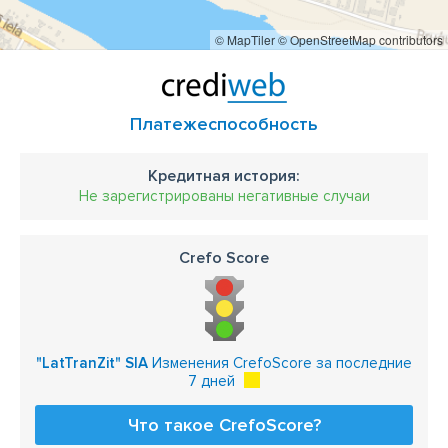
© MapTiler
© OpenStreetMap contributors
Платежеспособность
Кредитная история:
Не зарегистрированы негативные случаи
Crefo Score
"LatTranZit" SIA
Изменения CrefoScore за последние
7 дней
Что такое CrefoScore?