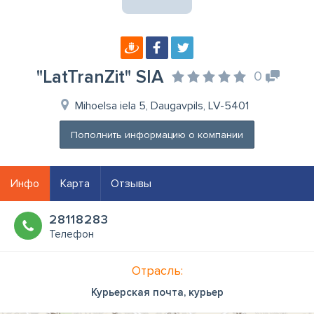
"LatTranZit" SIA
0
Mihoelsa iela 5, Daugavpils, LV-5401
Пополнить информацию о компании
Инфо
Карта
Отзывы
28118283
Телефон
Отрасль:
Курьерская почта, курьер