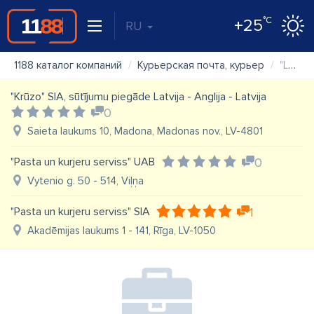
°C
+25
RU
1188 каталог компаний
Курьерская почта, курьер
"LatTranZit" SIA
"Krūzo" SIA, sūtījumu piegāde Latvija - Anglija - Latvija
0
Saieta laukums 10, Madona, Madonas nov., LV-4801
"Pasta un kurjeru serviss" UAB
0
Vytenio g. 50 - 514, Viļņa
"Pasta un kurjeru serviss" SIA
1
Akadēmijas laukums 1 - 141, Rīga, LV-1050