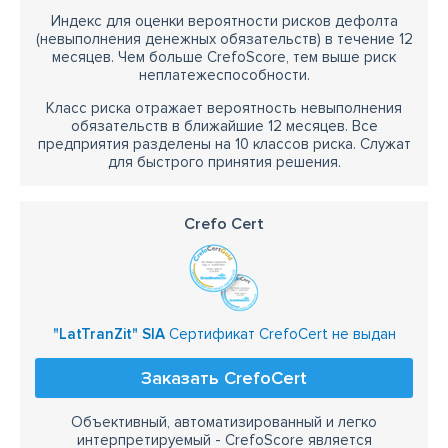
Индекс для оценки вероятности рисков дефолта
(невыполнения денежных обязательств) в течение 12
месяцев. Чем больше CrefoScore, тем выше риск
неплатежеспособности.
Класс риска отражает вероятность невыполнения
обязательств в ближайшие 12 месяцев. Все
предприятия разделены на 10 классов риска. Служат
для быстрого принятия решения.
Crefo Cert
"LatTranZit" SIA
Сертификат CrefoCert не выдан
Заказать CrefoCert
Объективный, автоматизированный и легко
интерпретируемый - CrefoScore является