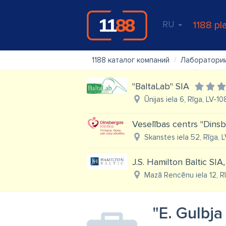
RU
1188 pl
1188 каталог компаний
Лаборатори
"BaltaLab" SIA
Ūnijas iela 6, Rīga, LV-1
Veselības centrs ''Dinsb
Skanstes iela 52, Rīga, 
J.S. Hamilton Baltic SIA,
Mazā Rencēnu iela 12, R
"E. Gulbj