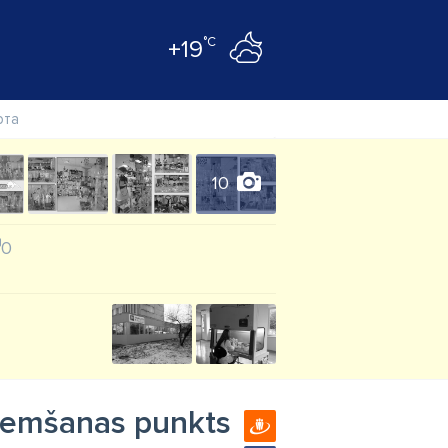
°C
+19
рта
10
0
eņemšanas punkts