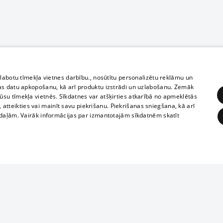
zlabotu tīmekļa vietnes darbību., nosūtītu personalizētu reklāmu un
as datu apkopošanu, kā arī produktu izstrādi un uzlabošanu. Zemāk
su tīmekļa vietnēs. Sīkdatnes var atšķirties atkarībā no apmeklētās
, atteikties vai mainīt savu piekrišanu. Piekrišanas sniegšana, kā arī
adaļām. Vairāk informācijas par izmantotajām sīkdatnēm skatīt
ĒRĶĒŠANA
FUNKCIONĀLĀS
NEKLASIFICĒTĀS
Полное или ч
obligātās
Statistikas
Mērķēšana
Funkcionālās
Neklasificētās
копирование 