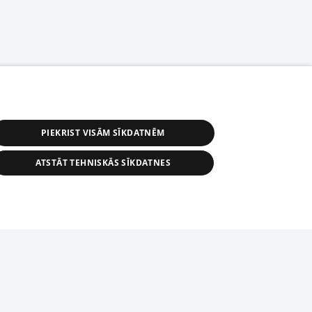
PIEKRIST VISĀM SĪKDATNĒM
ATSTĀT TEHNISKĀS SĪKDATNES
астичное распространение или
информации из баз данных 1188 в