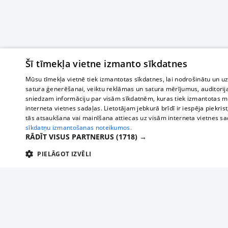
Šī tīmekļa vietne izmanto sīkdatnes
Mūsu tīmekļa vietnē tiek izmantotas sīkdatnes, lai nodrošinātu un u
satura ģenerēšanai, veiktu reklāmas un satura mērījumus, auditorij
sniedzam informāciju par visām sīkdatnēm, kuras tiek izmantotas mū
interneta vietnes sadaļas. Lietotājam jebkurā brīdī ir iespēja piekrist
tās atsaukšana vai mainīšana attiecas uz visām interneta vietnes s
sīkdatņu izmantošanas noteikumos.
RĀDĪT VISUS PARTNERUS
(1718) →
PIELĀGOT IZVĒLI
TEHNISKĀS/OBLIGĀTĀS
STATISTIKAS
M
Tehniskās/