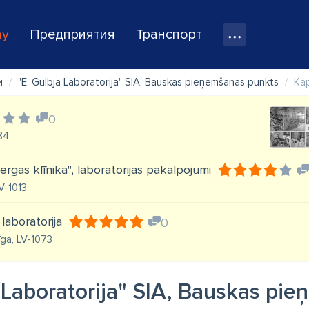
ay
Предприятия
Транспорт
и
"E. Gulbja Laboratorija" SIA, Bauskas pieņemšanas punkts
Ка
0
084
ergas klīnika'', laboratorijas pakalpojumi
LV-1013
 laboratorija
0
īga, LV-1073
a Laboratorija" SIA, Bauskas pi