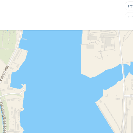
гр
пе
гр
гр
гр
пе
пе
пе
пе
пе
ра
Лу