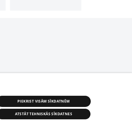
PIEKRIST VISĀM SĪKDATNĒM
ATSTĀT TEHNISKĀS SĪKDATNES