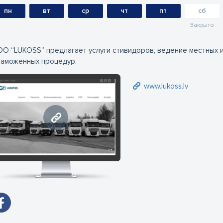
пн
вт
ср
чт
пт
сб
Закрыто
О “LUKOSS” предлагает услуги стивидоров, ведение местных 
таможенных процедур.
www.lukoss.lv
www.lukoss.lv