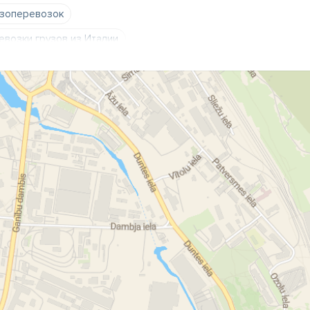
узоперевозок
евозки грузов из Италии
озки грузов Сигулда
зки грузов из Беларуси
узоперевозки Алуксне
ом
укле
Англия Латвия
озки грузов судном
ревозках
ародные грузовые перевозки
чие грузы
контейнеры