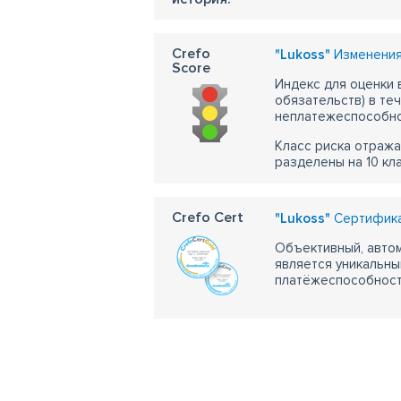
Crefo
"Lukoss"
Изменения 
Score
Индекс для оценки
обязательств) в те
неплатежеспособно
Класс риска отража
разделены на 10 кл
Crefo Cert
"Lukoss"
Сертифика
Объективный, автом
является уникальны
платёжеспособности