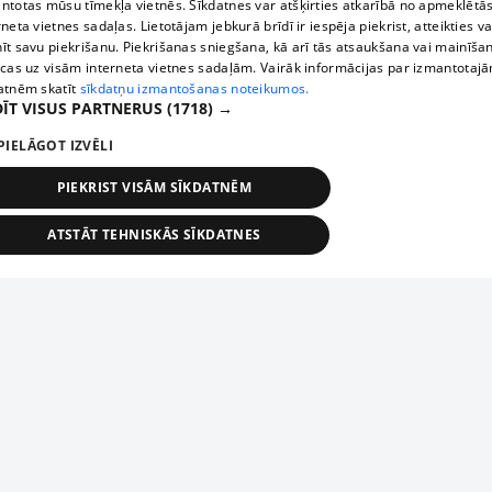
ntotas mūsu tīmekļa vietnēs. Sīkdatnes var atšķirties atkarībā no apmeklētā
rneta vietnes sadaļas. Lietotājam jebkurā brīdī ir iespēja piekrist, atteikties va
īt savu piekrišanu. Piekrišanas sniegšana, kā arī tās atsaukšana vai mainīša
ecas uz visām interneta vietnes sadaļām. Vairāk informācijas par izmantotaj
atnēm skatīt
sīkdatņu izmantošanas noteikumos.
ĪT VISUS PARTNERUS
(1718) →
PIELĀGOT IZVĒLI
PIEKRIST VISĀM SĪKDATNĒM
ATSTĀT TEHNISKĀS SĪKDATNES
TEHNISKĀS/OBLIGĀTĀS
STATISTIKAS
MĒRĶĒŠANA
FUNKCIONĀLĀS
NEKLASIFICĒTĀS
ehniskās/obligātās
Statistikas
Mērķēšana
Funkcionālās
Neklasificēt
niskās/obligātās sīkdatnes nepieciešamas, lai lietotājs varētu brīvi apmeklēt un pārlūk
Добавь свое предприятие
ekļa vietni un izmantot tās piedāvātās iespējas. Bez šīm sīkdatnēm tīmekļa vietne neva