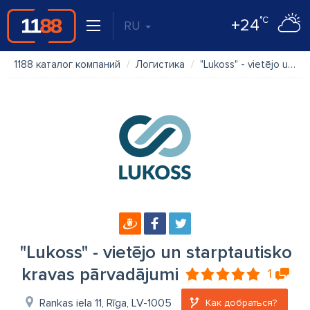
°C
+24
RU
1188 каталог компаний
Логистика
"Lukoss" - vietējo un starptautisko kravas pārvadājumi
"Lukoss" - vietējo un starptautisko
kravas pārvadājumi
1
Rankas iela 11, Rīga, LV-1005
Как добраться?