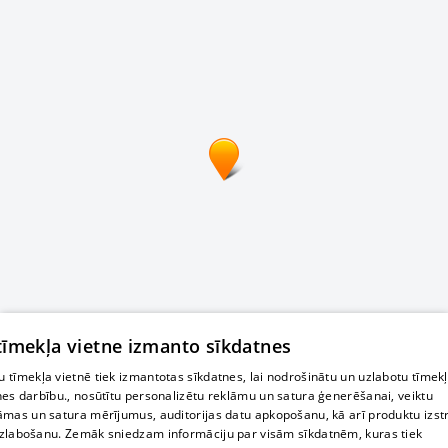
 tīmekļa vietne izmanto sīkdatnes
 tīmekļa vietnē tiek izmantotas sīkdatnes, lai nodrošinātu un uzlabotu tīmek
nes darbību., nosūtītu personalizētu reklāmu un satura ģenerēšanai, veiktu
āmas un satura mērījumus, auditorijas datu apkopošanu, kā arī produktu izst
zlabošanu. Zemāk sniedzam informāciju par visām sīkdatnēm, kuras tiek