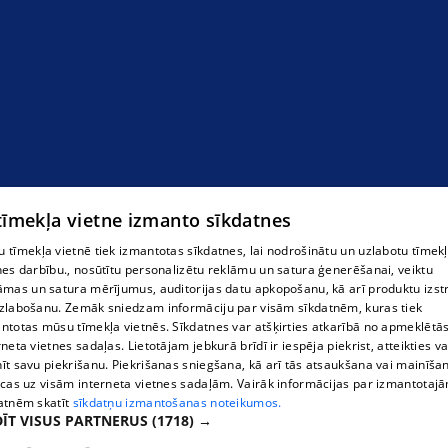
Международные грузовые перевозки в Лиепае
 tīmekļa vietne izmanto sīkdatnes
 tīmekļa vietnē tiek izmantotas sīkdatnes, lai nodrošinātu un uzlabotu tīmek
nes darbību., nosūtītu personalizētu reklāmu un satura ģenerēšanai, veiktu
āmas un satura mērījumus, auditorijas datu apkopošanu, kā arī produktu izst
zlabošanu. Zemāk sniedzam informāciju par visām sīkdatnēm, kuras tiek
ntotas mūsu tīmekļa vietnēs. Sīkdatnes var atšķirties atkarībā no apmeklētā
rneta vietnes sadaļas. Lietotājam jebkurā brīdī ir iespēja piekrist, atteikties va
īt savu piekrišanu. Piekrišanas sniegšana, kā arī tās atsaukšana vai mainīša
ecas uz visām interneta vietnes sadaļām. Vairāk informācijas par izmantotaj
atnēm skatīt
sīkdatņu izmantošanas noteikumos.
ĪT VISUS PARTNERUS
(1718) →