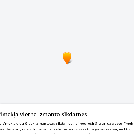
 tīmekļa vietne izmanto sīkdatnes
 tīmekļa vietnē tiek izmantotas sīkdatnes, lai nodrošinātu un uzlabotu tīmek
nes darbību., nosūtītu personalizētu reklāmu un satura ģenerēšanai, veiktu