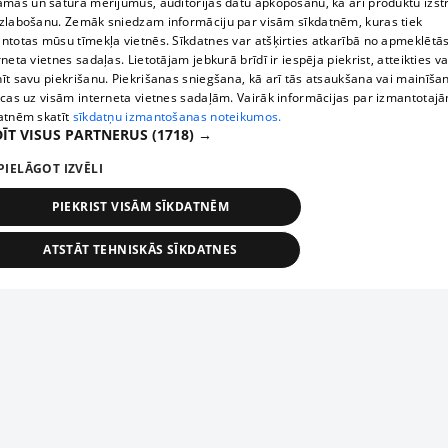
āmas un satura mērījumus, auditorijas datu apkopošanu, kā arī produktu izst
zlabošanu. Zemāk sniedzam informāciju par visām sīkdatnēm, kuras tiek
ntotas mūsu tīmekļa vietnēs. Sīkdatnes var atšķirties atkarībā no apmeklētā
rneta vietnes sadaļas. Lietotājam jebkurā brīdī ir iespēja piekrist, atteikties va
īt savu piekrišanu. Piekrišanas sniegšana, kā arī tās atsaukšana vai mainīša
ecas uz visām interneta vietnes sadaļām. Vairāk informācijas par izmantotaj
atnēm skatīt
sīkdatņu izmantošanas noteikumos.
ĪT VISUS PARTNERUS
(1718) →
PIELĀGOT IZVĒLI
PIEKRIST VISĀM SĪKDATNĒM
ATSTĀT TEHNISKĀS SĪKDATNES
TEHNISKĀS/OBLIGĀTĀS
STATISTIKAS
MĒRĶĒŠANA
FUNKCIONĀLĀS
NEKLASIFICĒTĀS
ehniskās/obligātās
Statistikas
Mērķēšana
Funkcionālās
Neklasificēt