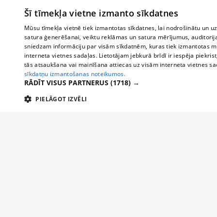
Šī tīmekļa vietne izmanto sīkdatnes
Mūsu tīmekļa vietnē tiek izmantotas sīkdatnes, lai nodrošinātu un u
satura ģenerēšanai, veiktu reklāmas un satura mērījumus, auditorij
sniedzam informāciju par visām sīkdatnēm, kuras tiek izmantotas mū
interneta vietnes sadaļas. Lietotājam jebkurā brīdī ir iespēja piekrist
tās atsaukšana vai mainīšana attiecas uz visām interneta vietnes s
sīkdatņu izmantošanas noteikumos.
RĀDĪT VISUS PARTNERUS
(1718) →
PIELĀGOT IZVĒLI
TEHNISKĀS/OBLIGĀTĀS
STATISTIKAS
M
Tehniskās/
Tehniskās/obligātās sīkdatnes nepieciešamas, lai lietotājs varētu brīvi apm
lietotājam nepieciešamo informāciju.
Par mums
Uzņēmu
Nodrošinātājs
/
Darbības
Reklāma
Autobusi
Nosaukums
Apra
Domēns
ilgums
starptau
Biznesa klientiem