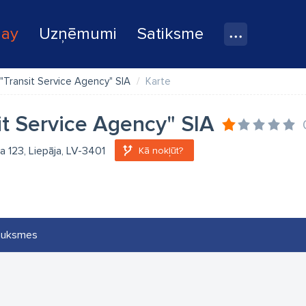
lay
Uzņēmumi
Satiksme
"Transit Service Agency" SIA
Karte
it Service Agency" SIA
la 123, Liepāja, LV-3401
Kā nokļūt?
auksmes