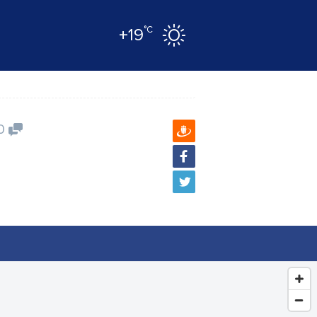
°C
+19
0