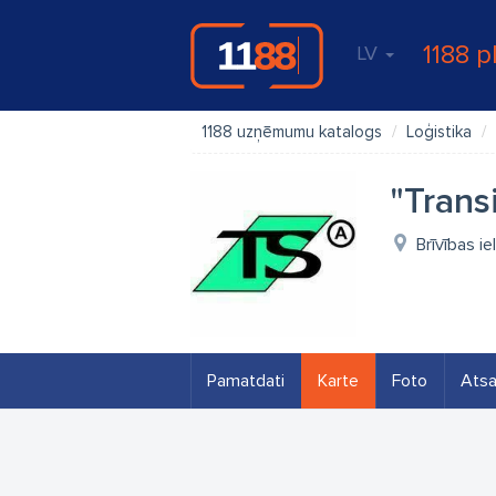
1188 p
LV
1188 uzņēmumu katalogs
Loģistika
"Trans
Brīvības ie
Pamatdati
Karte
Foto
Ats