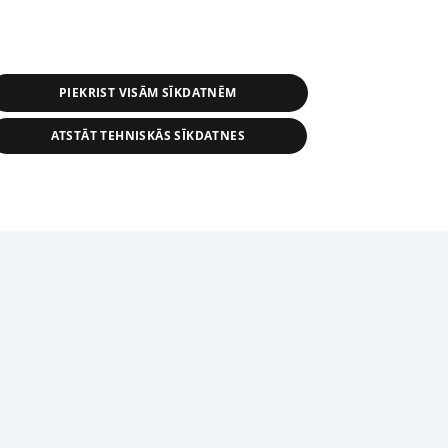
PIEKRIST VISĀM SĪKDATNĒM
ATSTĀT TEHNISKĀS SĪKDATNES
s, tās daļas vai datu bāzē iekļautās
ai informācijas daļas pavairošana vai
ādā formā stingri aizliegta. Tāpat arī ir
tīmekļa vietne nevarēs pilnvērtīgi darboties un sniegt
pielāde automātiskā režīmā. Jebkura
publicētā materiāla pārpublicēšana ir
zliegta bez 1188 web lapas redakcijas