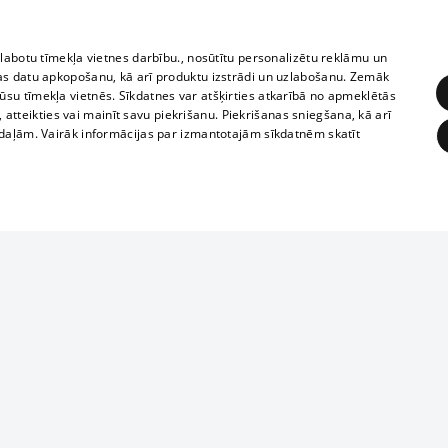
zlabotu tīmekļa vietnes darbību., nosūtītu personalizētu reklāmu un
as datu apkopošanu, kā arī produktu izstrādi un uzlabošanu. Zemāk
su tīmekļa vietnēs. Sīkdatnes var atšķirties atkarībā no apmeklētās
, atteikties vai mainīt savu piekrišanu. Piekrišanas sniegšana, kā arī
adaļām. Vairāk informācijas par izmantotajām sīkdatnēm skatīt
ĒRĶĒŠANA
FUNKCIONĀLĀS
NEKLASIFICĒTĀS
1188 datu bāze
obligātās
Statistikas
Mērķēšana
Funkcionālās
Neklasificētās
informācijas, v
izplatīšana jebk
eklēt un pārlūkot tīmekļa vietni un izmantot tās piedāvātās iespējas. Bez šīm sīkdatnēm 
aizliegta leju
mi
Kinoteātros
1188 web lapā 
, vilcieni,
TV programma
kategoriski ai
ksts
tiskie reisi
atļaujas.
Līguma noteikumi