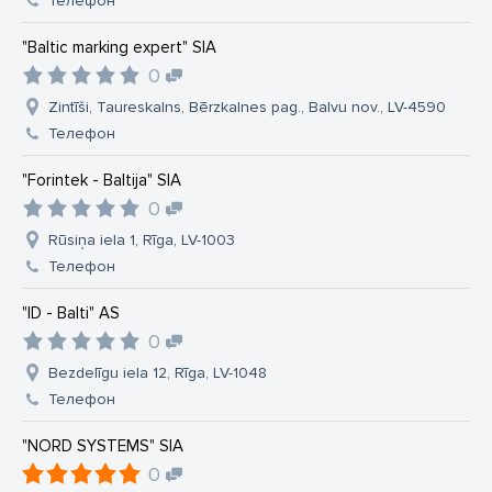
Телефон
"Baltic marking expert" SIA
0
Zintīši, Taureskalns, Bērzkalnes pag., Balvu nov., LV-4590
Телефон
"Forintek - Baltija" SIA
0
Rūsiņa iela 1, Rīga, LV-1003
Телефон
"ID - Balti" AS
0
Bezdelīgu iela 12, Rīga, LV-1048
Телефон
"NORD SYSTEMS" SIA
0