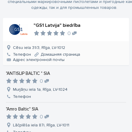
специальными маркировочными пистолетами и пригодные как
одежды, так и для промышленных товаров.
"GS1 Latvija" biedrība
0
Cēsu iela 31/3, Rīga, LV-1012
Телефон
Домашняя страница
Aдрес электронной почты
"ANTISLIP BALTIC " SIA
0
Murjāņu iela 1a, Rīga, LV-1024
Телефон
"Amro Baltic" SIA
0
Lāčplēša iela 87i, Rīga, LV-1011