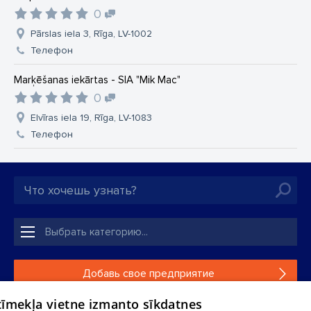
0
Pārslas iela 3, Rīga, LV-1002
Телефон
Marķēšanas iekārtas - SIA "Mik Mac"
0
Elvīras iela 19, Rīga, LV-1083
Телефон
Добавь свое предприятие
 tīmekļa vietne izmanto sīkdatnes
Если твоего предприятия нет в нашей базе данных,