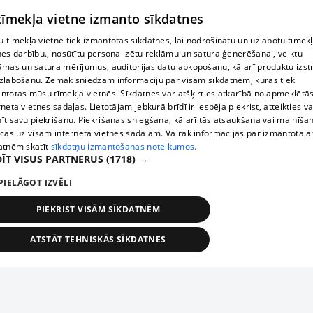
 tīmekļa vietne izmanto sīkdatnes
 tīmekļa vietnē tiek izmantotas sīkdatnes, lai nodrošinātu un uzlabotu tīmek
nes darbību., nosūtītu personalizētu reklāmu un satura ģenerēšanai, veiktu
āmas un satura mērījumus, auditorijas datu apkopošanu, kā arī produktu izst
zlabošanu. Zemāk sniedzam informāciju par visām sīkdatnēm, kuras tiek
ntotas mūsu tīmekļa vietnēs. Sīkdatnes var atšķirties atkarībā no apmeklētā
rneta vietnes sadaļas. Lietotājam jebkurā brīdī ir iespēja piekrist, atteikties va
īt savu piekrišanu. Piekrišanas sniegšana, kā arī tās atsaukšana vai mainīša
ecas uz visām interneta vietnes sadaļām. Vairāk informācijas par izmantotaj
atnēm skatīt
sīkdatņu izmantošanas noteikumos.
ĪT VISUS PARTNERUS
(1718) →
PIELĀGOT IZVĒLI
PIEKRIST VISĀM SĪKDATNĒM
ATSTĀT TEHNISKĀS SĪKDATNES
TEHNISKĀS/OBLIGĀTĀS
STATISTIKAS
MĒRĶĒŠANA
FUNKCIONĀLĀS
NEKLASIFICĒTĀS