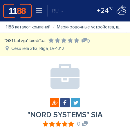
°C
+24
RU
1188 каталог компаний
Маркировочные устройства, штрих-коды
"GS1 Latvija" biedrība
0
Cēsu iela 31/3, Rīga, LV-1012
"NORD SYSTEMS" SIA
0