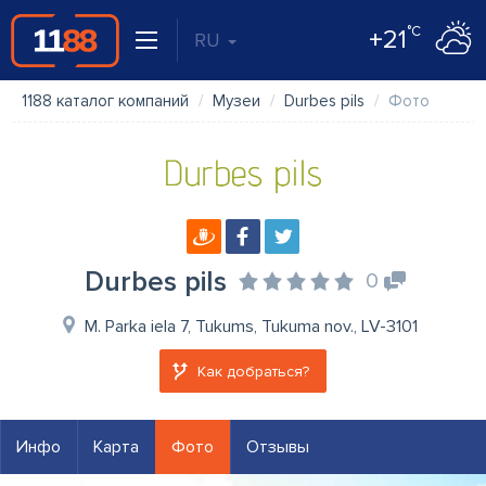
°C
+21
RU
1188 каталог компаний
Музеи
Durbes pils
Фото
Durbes pils
0
M. Parka iela 7, Tukums, Tukuma nov., LV-3101
Как добраться?
Инфо
Карта
Фото
Отзывы