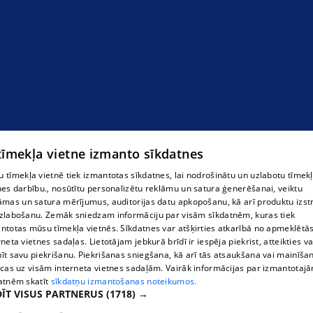
 tīmekļa vietne izmanto sīkdatnes
 tīmekļa vietnē tiek izmantotas sīkdatnes, lai nodrošinātu un uzlabotu tīmek
nes darbību., nosūtītu personalizētu reklāmu un satura ģenerēšanai, veiktu
āmas un satura mērījumus, auditorijas datu apkopošanu, kā arī produktu izst
zlabošanu. Zemāk sniedzam informāciju par visām sīkdatnēm, kuras tiek
ntotas mūsu tīmekļa vietnēs. Sīkdatnes var atšķirties atkarībā no apmeklētā
rneta vietnes sadaļas. Lietotājam jebkurā brīdī ir iespēja piekrist, atteikties va
īt savu piekrišanu. Piekrišanas sniegšana, kā arī tās atsaukšana vai mainīša
ecas uz visām interneta vietnes sadaļām. Vairāk informācijas par izmantotaj
atnēm skatīt
sīkdatņu izmantošanas noteikumos.
ĪT VISUS PARTNERUS
(1718) →