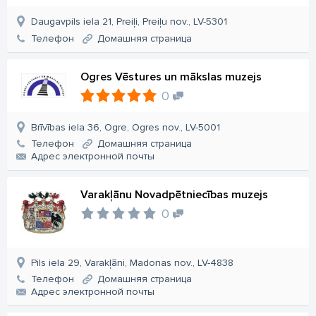
Daugavpils iela 21, Preiļi, Preiļu nov., LV-5301
Телефон
Домашняя страница
Ogres Vēstures un mākslas muzejs
0
Brīvības iela 36, Ogre, Ogres nov., LV-5001
Телефон
Домашняя страница
Aдрес электронной почты
Varakļānu Novadpētniecības muzejs
0
Pils iela 29, Varakļāni, Madonas nov., LV-4838
Телефон
Домашняя страница
Aдрес электронной почты