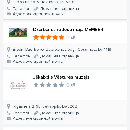
Filozofu iela 6, Jēkabpils, LV-5201
Телефон
Домашняя страница
Aдрес электронной почты
Dzērbenes radošā māja MEMBERI
0
Biedri, Dzērbene, Dzērbenes pag., Cēsu nov., LV-4118
Телефон
Домашняя страница
Aдрес электронной почты
Jēkabpils Vēstures muzejs
0
Rīgas iela 216b, Jēkabpils, LV-5202
Телефон
Домашняя страница
Aдрес электронной почты