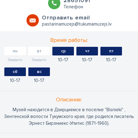
28651091
Телефон
Oтправить email
pastarinamuzejs@tukumamuzejs.lv
Время работы:
пн
вт
ср
чт
пт
10
17
10
17
10
17
Закрыто
Закрыто
сб
вс
10
17
10
17
Oписание:
Музей находится в Дзирциемсе в поселке "Bisnieki" ,
Зентенской волости Тукумского края, где родился писатель
Эрнест Бирзниекс-Упитис (1871-1960).