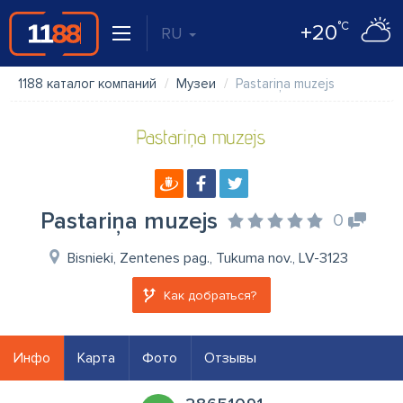
°C
+20
RU
1188 каталог компаний
Музеи
Pastariņa muzejs
Pastariņa muzejs
0
Bisnieki, Zentenes pag., Tukuma nov., LV-3123
Как добраться?
Инфо
Карта
Фото
Отзывы