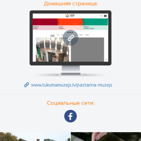
Домашняя страница:
www.tukumamuzejs.lv
www.tukumamuzejs.lv/pastarina-muzejs
Социальные сети: