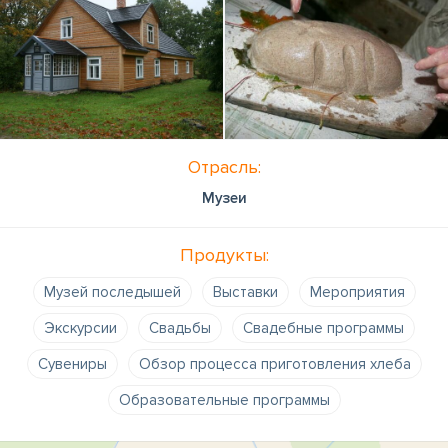
Отрасль:
Музеи
Продукты:
Музей последышей
Выставки
Мероприятия
Экскурсии
Свадьбы
Свадебные программы
Сувениры
Обзор процесса приготовления хлеба
Образовательные программы