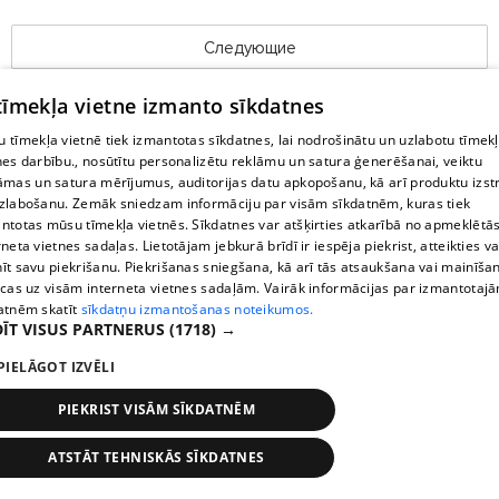
Следующие
 tīmekļa vietne izmanto sīkdatnes
 tīmekļa vietnē tiek izmantotas sīkdatnes, lai nodrošinātu un uzlabotu tīmek
nes darbību., nosūtītu personalizētu reklāmu un satura ģenerēšanai, veiktu
āmas un satura mērījumus, auditorijas datu apkopošanu, kā arī produktu izst
zlabošanu. Zemāk sniedzam informāciju par visām sīkdatnēm, kuras tiek
ntotas mūsu tīmekļa vietnēs. Sīkdatnes var atšķirties atkarībā no apmeklētā
rneta vietnes sadaļas. Lietotājam jebkurā brīdī ir iespēja piekrist, atteikties va
īt savu piekrišanu. Piekrišanas sniegšana, kā arī tās atsaukšana vai mainīša
ecas uz visām interneta vietnes sadaļām. Vairāk informācijas par izmantotaj
atnēm skatīt
sīkdatņu izmantošanas noteikumos.
ĪT VISUS PARTNERUS
(1718) →
PIELĀGOT IZVĒLI
PIEKRIST VISĀM SĪKDATNĒM
ATSTĀT TEHNISKĀS SĪKDATNES