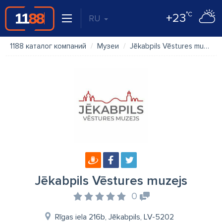
°C
+23
RU
1188 каталог компаний
Музеи
Jēkabpils Vēstures muzejs
Jēkabpils Vēstures muzejs
0
Rīgas iela 216b, Jēkabpils, LV-5202