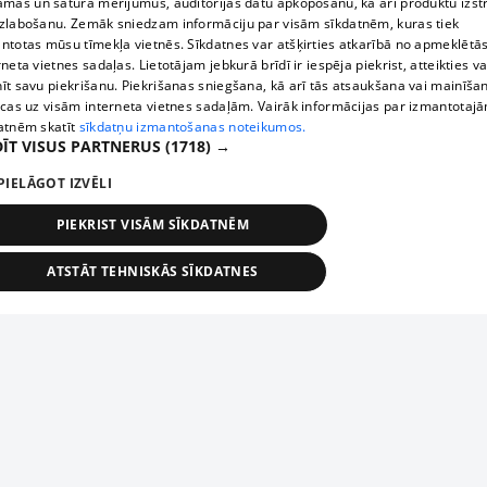
āmas un satura mērījumus, auditorijas datu apkopošanu, kā arī produktu izst
zlabošanu. Zemāk sniedzam informāciju par visām sīkdatnēm, kuras tiek
ntotas mūsu tīmekļa vietnēs. Sīkdatnes var atšķirties atkarībā no apmeklētā
rneta vietnes sadaļas. Lietotājam jebkurā brīdī ir iespēja piekrist, atteikties va
īt savu piekrišanu. Piekrišanas sniegšana, kā arī tās atsaukšana vai mainīša
ecas uz visām interneta vietnes sadaļām. Vairāk informācijas par izmantotaj
atnēm skatīt
sīkdatņu izmantošanas noteikumos.
ĪT VISUS PARTNERUS
(1718) →
PIELĀGOT IZVĒLI
PIEKRIST VISĀM SĪKDATNĒM
ATSTĀT TEHNISKĀS SĪKDATNES
TEHNISKĀS/OBLIGĀTĀS
STATISTIKAS
MĒRĶĒŠANA
FUNKCIONĀLĀS
NEKLASIFICĒTĀS
ehniskās/obligātās
Statistikas
Mērķēšana
Funkcionālās
Neklasificēt