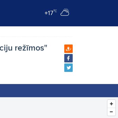
°C
+17
ciju režīmos"