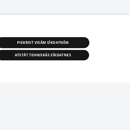
PIEKRIST VISĀM SĪKDATNĒM
ATSTĀT TEHNISKĀS SĪKDATNES
астичное распространение или
информации из баз данных 1188 в
строго запрещено. Также
tīmekļa vietne nevarēs pilnvērtīgi darboties un sniegt
автоматическое скачивание
Перепубликация любого материала,