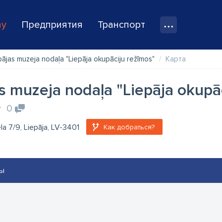
ay
Предприятия
Транспорт
pājas muzeja nodaļa "Liepāja okupāciju režīmos"
Карта
s muzeja nodaļa "Liepāja okupā
0
ela 7/9, Liepāja, LV-3401
Как добраться?
ы