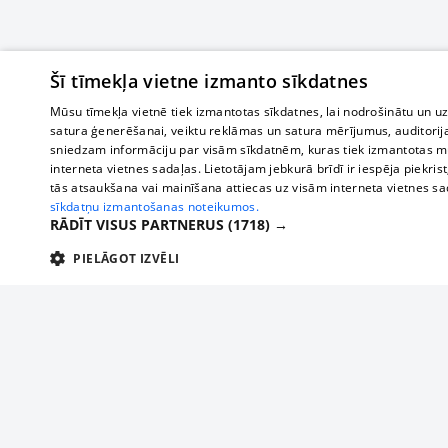
Šī tīmekļa vietne izmanto sīkdatnes
Mūsu tīmekļa vietnē tiek izmantotas sīkdatnes, lai nodrošinātu un u
satura ģenerēšanai, veiktu reklāmas un satura mērījumus, auditorij
sniedzam informāciju par visām sīkdatnēm, kuras tiek izmantotas mū
interneta vietnes sadaļas. Lietotājam jebkurā brīdī ir iespēja piekrist
tās atsaukšana vai mainīšana attiecas uz visām interneta vietnes s
sīkdatņu izmantošanas noteikumos.
RĀDĪT VISUS PARTNERUS
(1718) →
PIELĀGOT IZVĒLI
TEHNISKĀS/OBLIGĀTĀS
STATISTIKAS
M
Tehniskās/
Tehniskās/obligātās sīkdatnes nepieciešamas, lai lietotājs varētu brīvi apm
lietotājam nepieciešamo informāciju.
О нас
Предпр