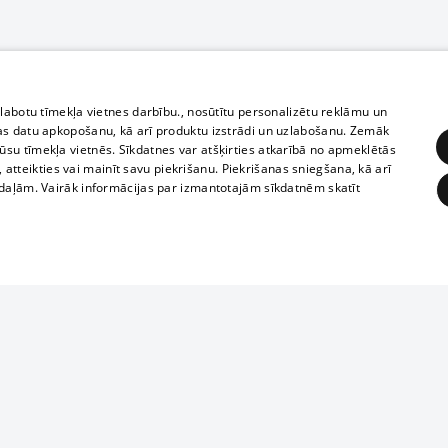
zlabotu tīmekļa vietnes darbību., nosūtītu personalizētu reklāmu un
as datu apkopošanu, kā arī produktu izstrādi un uzlabošanu. Zemāk
su tīmekļa vietnēs. Sīkdatnes var atšķirties atkarībā no apmeklētās
, atteikties vai mainīt savu piekrišanu. Piekrišanas sniegšana, kā arī
adaļām. Vairāk informācijas par izmantotajām sīkdatnēm skatīt
ĒRĶĒŠANA
FUNKCIONĀLĀS
NEKLASIFICĒTĀS
Полное или ч
obligātās
Statistikas
Mērķēšana
Funkcionālās
Neklasificētās
копирование 
любой форме 
eklēt un pārlūkot tīmekļa vietni un izmantot tās piedāvātās iespējas. Bez šīm sīkdatnēm 
запрещается 
иятия
В кинотеатрах
информации. 