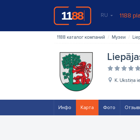
RU
1188 pl
1188 каталог компаний
Музеи
Lie
Liepāja
K. Ukstiņa i
Инфо
Карта
Фото
Отзыв