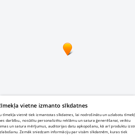
 tīmekļa vietne izmanto sīkdatnes
 tīmekļa vietnē tiek izmantotas sīkdatnes, lai nodrošinātu un uzlabotu tīmek
nes darbību., nosūtītu personalizētu reklāmu un satura ģenerēšanai, veiktu
āmas un satura mērījumus, auditorijas datu apkopošanu, kā arī produktu izst
zlabošanu. Zemāk sniedzam informāciju par visām sīkdatnēm, kuras tiek