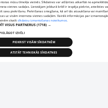
ntotas mūsu tīmekļa vietnēs. Sīkdatnes var atšķirties atkarībā no apmeklētā
rneta vietnes sadaļas. Lietotājam jebkurā brīdī ir iespēja piekrist, atteikties va
īt savu piekrišanu. Piekrišanas sniegšana, kā arī tās atsaukšana vai mainīša
ecas uz visām interneta vietnes sadaļām. Vairāk informācijas par izmantotaj
atnēm skatīt
sīkdatņu izmantošanas noteikumos.
ĪT VISUS PARTNERUS
(1718) →
PIELĀGOT IZVĒLI
PIEKRIST VISĀM SĪKDATNĒM
ATSTĀT TEHNISKĀS SĪKDATNES
TEHNISKĀS/OBLIGĀTĀS
STATISTIKAS
MĒRĶĒŠANA
FUNKCIONĀLĀS
NEKLASIFICĒTĀS
ehniskās/obligātās
Statistikas
Mērķēšana
Funkcionālās
Neklasificēt
niskās/obligātās sīkdatnes nepieciešamas, lai lietotājs varētu brīvi apmeklēt un pārlūk
Добавь свое предприятие
ekļa vietni un izmantot tās piedāvātās iespējas. Bez šīm sīkdatnēm tīmekļa vietne neva