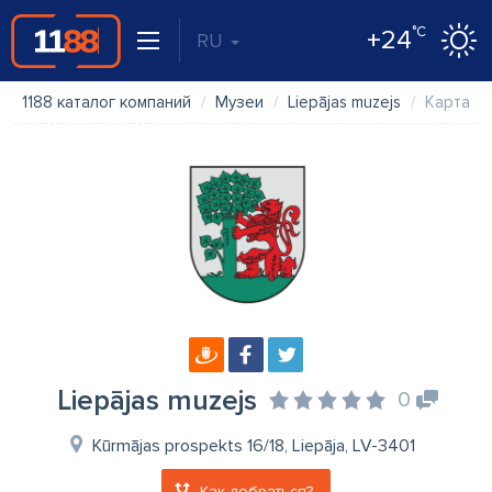
°C
+24
RU
1188 каталог компаний
Музеи
Liepājas muzejs
Карта
Liepājas muzejs
0
Kūrmājas prospekts 16/18, Liepāja, LV-3401
Как добраться?