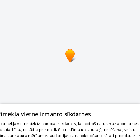
 tīmekļa vietne izmanto sīkdatnes
 tīmekļa vietnē tiek izmantotas sīkdatnes, lai nodrošinātu un uzlabotu tīmek
nes darbību., nosūtītu personalizētu reklāmu un satura ģenerēšanai, veiktu
āmas un satura mērījumus, auditorijas datu apkopošanu, kā arī produktu izst