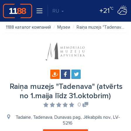
°C
+21
RU
1188 каталог компаний
Музеи
Raiņa muzejs "Tadenava" (atvērts no 1.maija līdz 31.oktobrim)
Raiņa muzejs "Tadenava" (atvērts
no 1.maija līdz 31.oktobrim)
0
Tadaine, Tadenava, Dunavas pag., Jēkabpils nov., LV-
5216