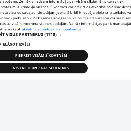
zlabošanu. Zemāk sniedzam informāciju par visām sīkdatnēm, kuras tiek
ntotas mūsu tīmekļa vietnēs. Sīkdatnes var atšķirties atkarībā no apmeklētā
rneta vietnes sadaļas. Lietotājam jebkurā brīdī ir iespēja piekrist, atteikties va
īt savu piekrišanu. Piekrišanas sniegšana, kā arī tās atsaukšana vai mainīša
ecas uz visām interneta vietnes sadaļām. Vairāk informācijas par izmantotaj
atnēm skatīt
sīkdatņu izmantošanas noteikumos.
ĪT VISUS PARTNERUS
(1718) →
PIELĀGOT IZVĒLI
PIEKRIST VISĀM SĪKDATNĒM
ATSTĀT TEHNISKĀS SĪKDATNES
TEHNISKĀS/OBLIGĀTĀS
STATISTIKAS
MĒRĶĒŠANA
FUNKCIONĀLĀS
NEKLASIFICĒTĀS
ehniskās/obligātās
Statistikas
Mērķēšana
Funkcionālās
Neklasificēt
niskās/obligātās sīkdatnes nepieciešamas, lai lietotājs varētu brīvi apmeklēt un pārlūk