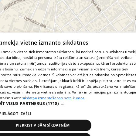
© MapTiler
© OpenStreetMap contributors
 tīmekļa vietne izmanto sīkdatnes
 tīmekļa vietnē tiek izmantotas sīkdatnes, lai nodrošinātu un uzlabotu tīmek
nes darbību., nosūtītu personalizētu reklāmu un satura ģenerēšanai, veiktu
āmas un satura mērījumus, auditorijas datu apkopošanu, kā arī produktu izst
zlabošanu. Zemāk sniedzam informāciju par visām sīkdatnēm, kuras tiek
ntotas mūsu tīmekļa vietnēs. Sīkdatnes var atšķirties atkarībā no apmeklētā
rneta vietnes sadaļas. Lietotājam jebkurā brīdī ir iespēja piekrist, atteikties va
īt savu piekrišanu. Piekrišanas sniegšana, kā arī tās atsaukšana vai mainīša
ecas uz visām interneta vietnes sadaļām. Vairāk informācijas par izmantotaj
atnēm skatīt
sīkdatņu izmantošanas noteikumos.
ĪT VISUS PARTNERUS
(1718) →
PIELĀGOT IZVĒLI
PIEKRIST VISĀM SĪKDATNĒM