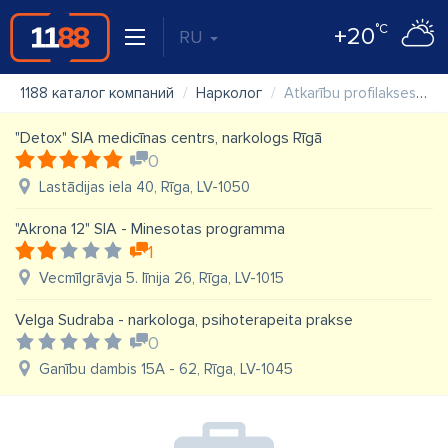
°C
+20
RU
1188 каталог компаний
Нарколог
Atkarību profilakses centrs
"Detox" SIA medicīnas centrs, narkologs Rīgā
0
Lastādijas iela 40, Rīga, LV-1050
"Akrona 12" SIA - Minesotas programma
1
Vecmīlgrāvja 5. līnija 26, Rīga, LV-1015
Velga Sudraba - narkologa, psihoterapeita prakse
0
Ganību dambis 15A - 62, Rīga, LV-1045