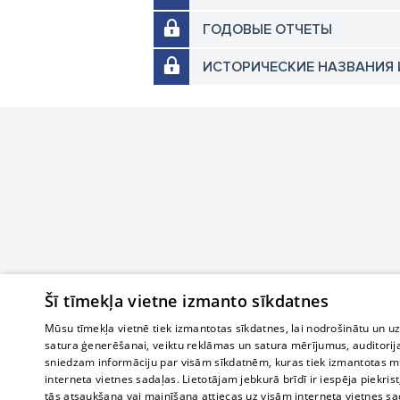
ГОДОВЫЕ ОТЧЕТЫ
ИСТОРИЧЕСКИЕ НАЗВАНИЯ 
Šī tīmekļa vietne izmanto sīkdatnes
Mūsu tīmekļa vietnē tiek izmantotas sīkdatnes, lai nodrošinātu un u
satura ģenerēšanai, veiktu reklāmas un satura mērījumus, auditorij
sniedzam informāciju par visām sīkdatnēm, kuras tiek izmantotas mū
interneta vietnes sadaļas. Lietotājam jebkurā brīdī ir iespēja piekrist
tās atsaukšana vai mainīšana attiecas uz visām interneta vietnes s