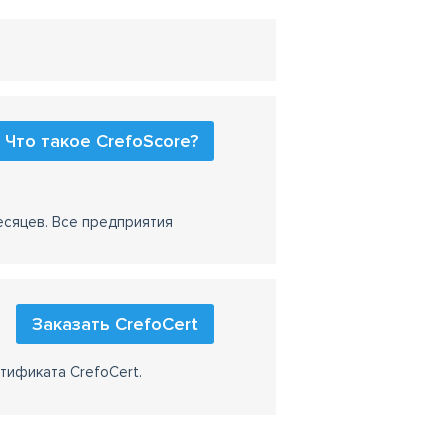
Что такое CrefoScore?
есяцев. Все предприятия
Заказать CrefoCert
тификата CrefoCert.