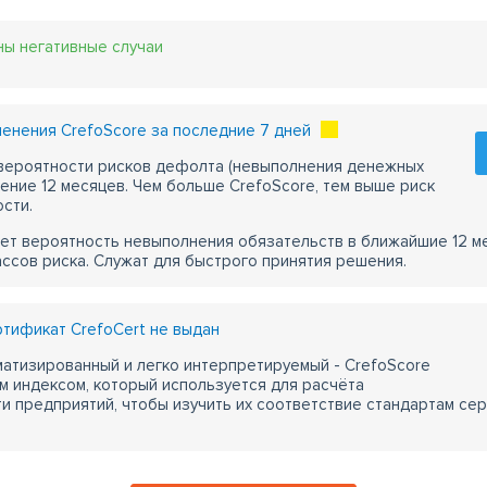
ны негативные случаи
енения CrefoScore за последние 7 дней
 вероятности рисков дефолта (невыполнения денежных
чение 12 месяцев. Чем больше CrefoScore, тем выше риск
сти.
ет вероятность невыполнения обязательств в ближайшие 12 м
ассов риска. Служат для быстрого принятия решения.
тификат CrefoCert не выдан
атизированный и легко интерпретируемый - CrefoScore
м индексом, который используется для расчёта
 предприятий, чтобы изучить их соответствие стандартам сер