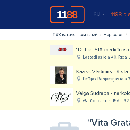
RU
1188 pl
1188 каталог компаний
Нарколог
"Detox" SIA medicīnas c
Lastādijas iela 40, Rīga,
Kaziks Vladimirs - ārsta 
Emīlijas Benjamiņas iela 
Velga Sudraba - narkol
Ganību dambis 15A - 62,
"Vita Grat