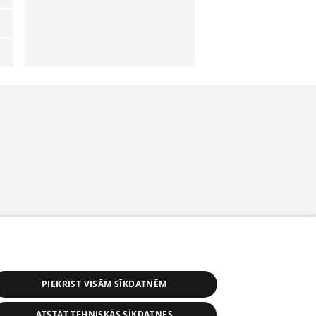
PIEKRIST VISĀM SĪKDATNĒM
ATSTĀT TEHNISKĀS SĪKDATNES