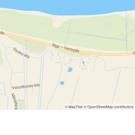
© MapTiler
© OpenStreetMap contributors