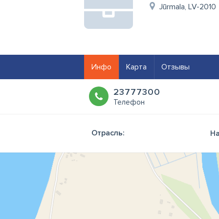
Jūrmala, LV-2010
Инфо
Карта
Отзывы
23777300
Телефон
Отрасль:
На