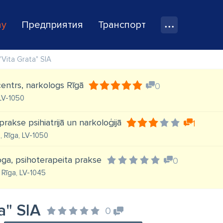
ay
Предприятия
Транспорт
"Vita Grata" SIA
entrs, narkologs Rīgā
0
 LV-1050
prakse psihiatrijā un narkoloģijā
1
3, Rīga, LV-1050
oga, psihoterapeita prakse
0
 Rīga, LV-1045
a" SIA
0