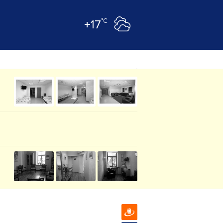
°C
+17