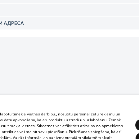
И АДРЕСА
zlabotu tīmekļa vietnes darbību., nosūtītu personalizētu reklāmu un
as datu apkopošanu, kā arī produktu izstrādi un uzlabošanu. Zemāk
su tīmekļa vietnēs. Sīkdatnes var atšķirties atkarībā no apmeklētās
, atteikties vai mainīt savu piekrišanu. Piekrišanas sniegšana, kā arī
adaļām. Vairāk informācijas par izmantotajām sīkdatnēm skatīt