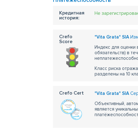
Платежеспособность
Кредитная
Не зарегистрирова
история:
Crefo
"Vita Grata" SIA
Изм
Score
Индекс для оценки
обязательств) в те
неплатежеспособно
Класс риска отража
разделены на 10 кл
Crefo Cert
"Vita Grata" SIA
Сер
Объективный, автом
является уникальны
платёжеспособности