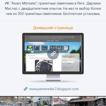
ИК "Aivars Mūrnieks", гранитные памятники в Риге, Дарзини.
Мастер с двадцатилетним опытом. На месте выбор более
чем из 300 гранитных памятников. Бесплатная установка.
Домашняя страница:
www.piemineklis7.blogspot.
www.piemineklis7.blogspot.com