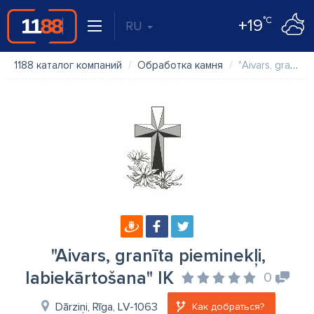
°C
+19
RU
1188 каталог компаний
Обработка камня
"Aivars, granīta pieminekļi, labiekārtošana" IK
"Aivars, granīta pieminekļi,
labiekārtošana" IK
0
Dārziņi, Rīga, LV-1063
Как добраться?