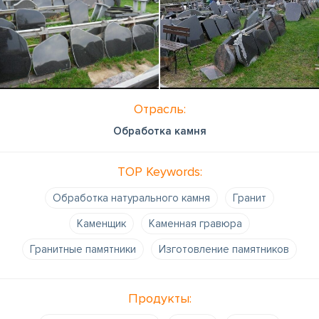
Отрасль:
Обработка камня
TOP Keywords:
Обработка натурального камня
Гранит
Kаменщик
Каменная гравюра
Гранитные памятники
Изготовление памятников
Продукты: