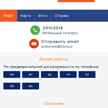
Инфо
Карта
Фото
Отзывы
29103518
Мобильный телефон
Oтправить email
ai.murnieki@inbox.lv
Время работы:
По предварительной договоренности по телефону
пн
вт
ср
чт
пт
сб
вс
Oписание: