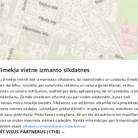
© MapTiler
© OpenStreetMap contributors
 tīmekļa vietne izmanto sīkdatnes
 tīmekļa vietnē tiek izmantotas sīkdatnes, lai nodrošinātu un uzlabotu tīmek
nes darbību., nosūtītu personalizētu reklāmu un satura ģenerēšanai, veiktu
āmas un satura mērījumus, auditorijas datu apkopošanu, kā arī produktu izst
zlabošanu. Zemāk sniedzam informāciju par visām sīkdatnēm, kuras tiek
ntotas mūsu tīmekļa vietnēs. Sīkdatnes var atšķirties atkarībā no apmeklētā
rneta vietnes sadaļas. Lietotājam jebkurā brīdī ir iespēja piekrist, atteikties va
īt savu piekrišanu. Piekrišanas sniegšana, kā arī tās atsaukšana vai mainīša
ecas uz visām interneta vietnes sadaļām. Vairāk informācijas par izmantotaj
atnēm skatīt
sīkdatņu izmantošanas noteikumos.
ĪT VISUS PARTNERUS
(1718) →