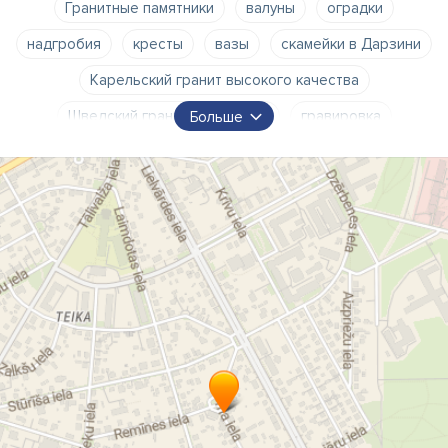
Гранитные памятники
валуны
оградки
надгробия
кресты
вазы
скамейки в Дарзини
Карельский гранит высокого качества
Шведский гранит
валуны
гравировка
Больше
обустройство
бесплатная установка
принимаем заказы по всей Латвии
Видземе
Курземе
Земгале
Латгале
Резка камня
гравировка камня
обработка природного камня