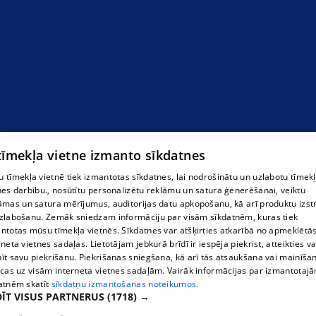
 tīmekļa vietne izmanto sīkdatnes
 tīmekļa vietnē tiek izmantotas sīkdatnes, lai nodrošinātu un uzlabotu tīmek
nes darbību., nosūtītu personalizētu reklāmu un satura ģenerēšanai, veiktu
āmas un satura mērījumus, auditorijas datu apkopošanu, kā arī produktu izst
zlabošanu. Zemāk sniedzam informāciju par visām sīkdatnēm, kuras tiek
ntotas mūsu tīmekļa vietnēs. Sīkdatnes var atšķirties atkarībā no apmeklētā
rneta vietnes sadaļas. Lietotājam jebkurā brīdī ir iespēja piekrist, atteikties va
īt savu piekrišanu. Piekrišanas sniegšana, kā arī tās atsaukšana vai mainīša
ecas uz visām interneta vietnes sadaļām. Vairāk informācijas par izmantotaj
atnēm skatīt
sīkdatņu izmantošanas noteikumos.
ĪT VISUS PARTNERUS
(1718) →