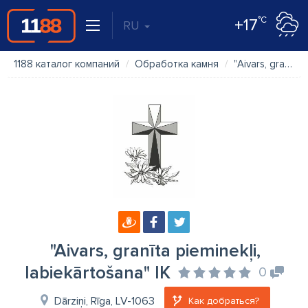
°C
+17
RU
1188 каталог компаний
Обработка камня
"Aivars, granīta pieminekļi, labiekārtošana" IK
"Aivars, granīta pieminekļi,
labiekārtošana" IK
0
Dārziņi, Rīga, LV-1063
Как добраться?