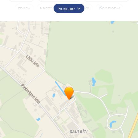
гриль
надгробные памятники
бордюры
Больше
надгробия
бордюры могилы
Обработка камня в Цесисе
Памятники в Цесисе
Могильные памятники в Цесисе
Валуны
гранитный памятник
Реставрация памятников
реставрация надгробных плит
Каменные стены
каменные отделочные плиты
Гранитная лестница
Благоустройство мест могил
озеленение по всей Латвии