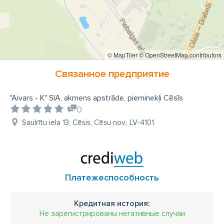
© MapTiler
© OpenStreetMap contributors
Связанное предприятие
"Aivars - K" SIA, akmens apstrāde, pieminekļi Cēsīs
0
Saulrītu iela 13, Cēsis, Cēsu nov., LV-4101
Платежеспособность
Кредитная история:
Не зарегистрированы негативные случаи