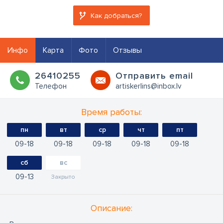
Как добраться?
Инфо
Карта
Фото
Отзывы
26410255
Oтправить email
Телефон
artiskerlins@inbox.lv
Время работы:
пн
вт
ср
чт
пт
09
18
09
18
09
18
09
18
09
18
сб
вс
09
13
Закрыто
Oписание: