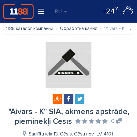
°C
+24
RU
1188 каталог компаний
Обработка камня
"Aivars - K" SIA, akmens apstrāde, pieminekļi Cēsīs
"Aivars - K" SIA, akmens apstrāde,
pieminekļi Cēsīs
0
Saulrītu iela 13, Cēsis, Cēsu nov., LV-4101