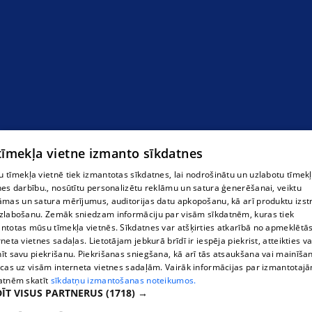
Каменные изделия
 tīmekļa vietne izmanto sīkdatnes
 tīmekļa vietnē tiek izmantotas sīkdatnes, lai nodrošinātu un uzlabotu tīmek
nes darbību., nosūtītu personalizētu reklāmu un satura ģenerēšanai, veiktu
āmas un satura mērījumus, auditorijas datu apkopošanu, kā arī produktu izst
zlabošanu. Zemāk sniedzam informāciju par visām sīkdatnēm, kuras tiek
ntotas mūsu tīmekļa vietnēs. Sīkdatnes var atšķirties atkarībā no apmeklētā
rneta vietnes sadaļas. Lietotājam jebkurā brīdī ir iespēja piekrist, atteikties va
īt savu piekrišanu. Piekrišanas sniegšana, kā arī tās atsaukšana vai mainīša
ecas uz visām interneta vietnes sadaļām. Vairāk informācijas par izmantotaj
atnēm skatīt
sīkdatņu izmantošanas noteikumos.
ĪT VISUS PARTNERUS
(1718) →