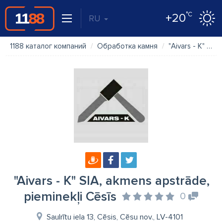
°C
+20
RU
1188 каталог компаний
Обработка камня
"Aivars - K" SIA, akmens apstrāde, pieminekļi Cēsīs
"Aivars - K" SIA, akmens apstrāde,
pieminekļi Cēsīs
0
Saulrītu iela 13, Cēsis, Cēsu nov., LV-4101