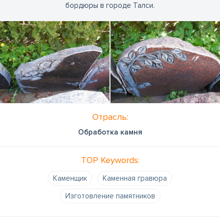
бордюры в городе Талси.
Отрасль:
Обработка камня
TOP Keywords:
Kаменщик
Каменная гравюра
Изготовление памятников