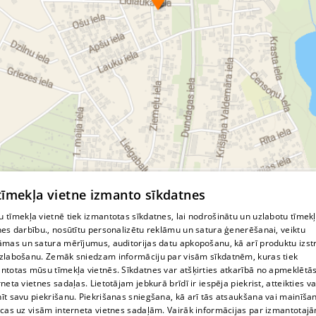
© MapTiler
© OpenStreetMap contributors
 tīmekļa vietne izmanto sīkdatnes
 tīmekļa vietnē tiek izmantotas sīkdatnes, lai nodrošinātu un uzlabotu tīmek
nes darbību., nosūtītu personalizētu reklāmu un satura ģenerēšanai, veiktu
āmas un satura mērījumus, auditorijas datu apkopošanu, kā arī produktu izst
zlabošanu. Zemāk sniedzam informāciju par visām sīkdatnēm, kuras tiek
ntotas mūsu tīmekļa vietnēs. Sīkdatnes var atšķirties atkarībā no apmeklētā
rneta vietnes sadaļas. Lietotājam jebkurā brīdī ir iespēja piekrist, atteikties va
īt savu piekrišanu. Piekrišanas sniegšana, kā arī tās atsaukšana vai mainīša
ecas uz visām interneta vietnes sadaļām. Vairāk informācijas par izmantotaj