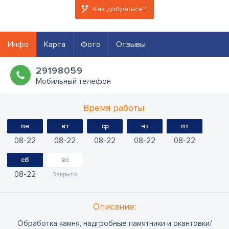
Как добраться?
Инфо
Карта
Фото
Отзывы
29198059
Мобильный телефон
Время работы:
пн
вт
ср
чт
пт
08
22
08
22
08
22
08
22
08
22
сб
вс
08
22
Закрыто
Oписание:
Обработка камня, надгробные памятники и окантовки/