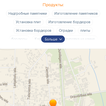
Продукты:
Надгробные памятники
Изготовление памятников
Установка плит
Изготовление бордюров
Установка бордюров
Оградки
плиты
бордюры
Каменотёс
Гравировка на камне
Больше
Обработка камня в Талси