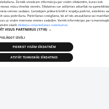
zlabošanu. Zemāk sniedzam informāciju par visām sīkdatnēm, kuras tiek
ntotas mūsu tīmekļa vietnēs. Sīkdatnes var atšķirties atkarībā no apmeklētā
rneta vietnes sadaļas. Lietotājam jebkurā brīdī ir iespēja piekrist, atteikties va
īt savu piekrišanu. Piekrišanas sniegšana, kā arī tās atsaukšana vai mainīša
ecas uz visām interneta vietnes sadaļām. Vairāk informācijas par izmantotaj
atnēm skatīt
sīkdatņu izmantošanas noteikumos.
ĪT VISUS PARTNERUS
(1718) →
PIELĀGOT IZVĒLI
PIEKRIST VISĀM SĪKDATNĒM
ATSTĀT TEHNISKĀS SĪKDATNES
TEHNISKĀS/OBLIGĀTĀS
STATISTIKAS
MĒRĶĒŠANA
FUNKCIONĀLĀS
NEKLASIFICĒTĀS
ehniskās/obligātās
Statistikas
Mērķēšana
Funkcionālās
Neklasificēt
niskās/obligātās sīkdatnes nepieciešamas, lai lietotājs varētu brīvi apmeklēt un pārlūk