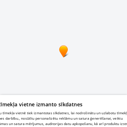
 tīmekļa vietne izmanto sīkdatnes
 tīmekļa vietnē tiek izmantotas sīkdatnes, lai nodrošinātu un uzlabotu tīmek
nes darbību., nosūtītu personalizētu reklāmu un satura ģenerēšanai, veiktu
āmas un satura mērījumus, auditorijas datu apkopošanu, kā arī produktu izst