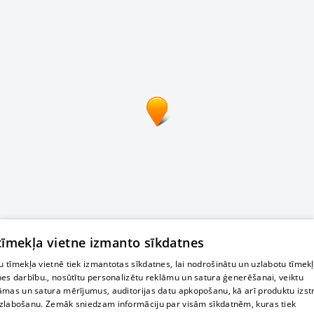
 tīmekļa vietne izmanto sīkdatnes
 tīmekļa vietnē tiek izmantotas sīkdatnes, lai nodrošinātu un uzlabotu tīmek
nes darbību., nosūtītu personalizētu reklāmu un satura ģenerēšanai, veiktu
āmas un satura mērījumus, auditorijas datu apkopošanu, kā arī produktu izst
zlabošanu. Zemāk sniedzam informāciju par visām sīkdatnēm, kuras tiek