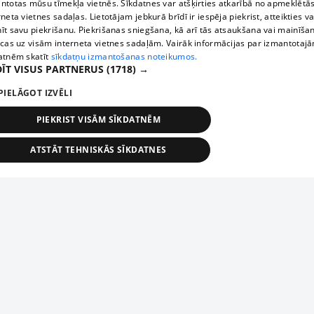
ntotas mūsu tīmekļa vietnēs. Sīkdatnes var atšķirties atkarībā no apmeklētā
rneta vietnes sadaļas. Lietotājam jebkurā brīdī ir iespēja piekrist, atteikties va
īt savu piekrišanu. Piekrišanas sniegšana, kā arī tās atsaukšana vai mainīša
ecas uz visām interneta vietnes sadaļām. Vairāk informācijas par izmantotaj
atnēm skatīt
sīkdatņu izmantošanas noteikumos.
ĪT VISUS PARTNERUS
(1718) →
PIELĀGOT IZVĒLI
PIEKRIST VISĀM SĪKDATNĒM
ATSTĀT TEHNISKĀS SĪKDATNES
TEHNISKĀS/OBLIGĀTĀS
STATISTIKAS
MĒRĶĒŠANA
FUNKCIONĀLĀS
NEKLASIFICĒTĀS
ehniskās/obligātās
Statistikas
Mērķēšana
Funkcionālās
Neklasificēt
niskās/obligātās sīkdatnes nepieciešamas, lai lietotājs varētu brīvi apmeklēt un pārlūk
Добавь свое предприятие
ekļa vietni un izmantot tās piedāvātās iespējas. Bez šīm sīkdatnēm tīmekļa vietne neva