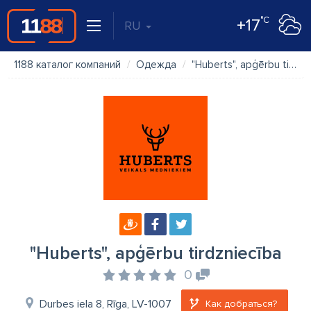
°C
+17
RU
1188 каталог компаний
Одежда
"Huberts", apģērbu tirdzniecība
"Huberts", apģērbu tirdzniecība
0
Durbes iela 8, Rīga, LV-1007
Как добраться?