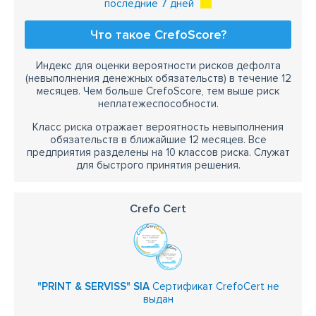
последние 7 дней
Что такое CrefoScore?
Индекс для оценки вероятности рисков дефолта
(невыполнения денежных обязательств) в течение 12
месяцев. Чем больше CrefoScore, тем выше риск
неплатежеспособности.
Класс риска отражает вероятность невыполнения
обязательств в ближайшие 12 месяцев. Все
предприятия разделены на 10 классов риска. Служат
для быстрого принятия решения.
Crefo Cert
"PRINT & SERVISS" SIA
Сертификат CrefoCert не
выдан