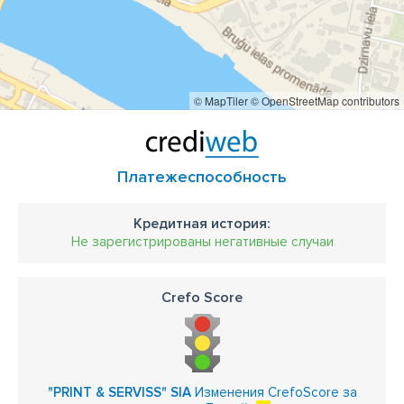
© MapTiler
© OpenStreetMap contributors
Платежеспособность
Кредитная история:
Не зарегистрированы негативные случаи
Crefo Score
"PRINT & SERVISS" SIA
Изменения CrefoScore за