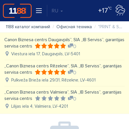
°C
+17
RU
1188 каталог компаний
Офисная техника
"PRINT & SERVISS" SIA
Canon Biznesa centrs Daugavpils”, SIA „IB Serviss”, garantijas
servisa centrs
0
Viestura iela 17, Daugavpils, LV-5401
„Canon Biznesa centrs Rēzekne”, SIA „IB Serviss”, garantijas
servisa centrs
0
Pulkveža Brieža iela 29/31, Rēzekne, LV-4601
„Canon Biznesa centrs Valmiera”, SIA „IB Serviss”, garantijas
servisa centrs
0
Lilijas iela 4, Valmiera, LV-4201