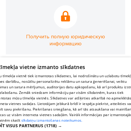
Получить полную юридическую
информацию
 tīmekļa vietne izmanto sīkdatnes
 tīmekļa vietnē tiek izmantotas sīkdatnes, lai nodrošinātu un uzlabotu tīmek
nes darbību., nosūtītu personalizētu reklāmu un satura ģenerēšanai, veiktu
āmas un satura mērījumus, auditorijas datu apkopošanu, kā arī produktu izst
zlabošanu. Zemāk sniedzam informāciju par visām sīkdatnēm, kuras tiek
ntotas mūsu tīmekļa vietnēs. Sīkdatnes var atšķirties atkarībā no apmeklētā
rneta vietnes sadaļas. Lietotājam jebkurā brīdī ir iespēja piekrist, atteikties va
īt savu piekrišanu. Piekrišanas sniegšana, kā arī tās atsaukšana vai mainīša
ecas uz visām interneta vietnes sadaļām. Vairāk informācijas par izmantotaj
atnēm skatīt
sīkdatņu izmantošanas noteikumos.
ĪT VISUS PARTNERUS
(1718) →