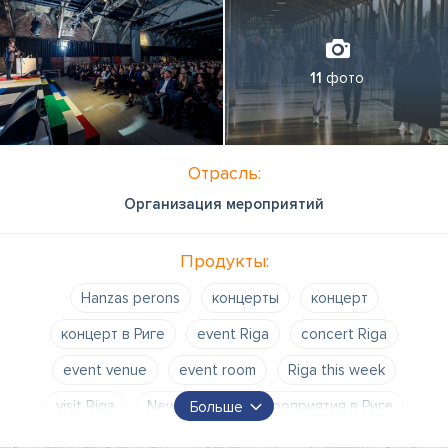
11
фото
Отрасль:
Организация мероприятий
Продукты:
Hanzas perons
концерты
концерт
концерт в Риге
event Riga
concert Riga
event venue
event room
Riga this week
visit Riga
New Hanza
мероприятия в Риге
Больше
события в Риге
билетный рай
билетный сервис