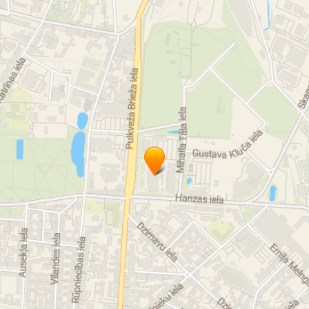
билеты на концерт
место развлечений
культура
culture
art
искусство
конференц-зал
conference room