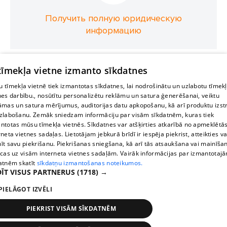
Получить полную юридическую
информацию
 tīmekļa vietne izmanto sīkdatnes
 tīmekļa vietnē tiek izmantotas sīkdatnes, lai nodrošinātu un uzlabotu tīmek
nes darbību., nosūtītu personalizētu reklāmu un satura ģenerēšanai, veiktu
āmas un satura mērījumus, auditorijas datu apkopošanu, kā arī produktu izst
zlabošanu. Zemāk sniedzam informāciju par visām sīkdatnēm, kuras tiek
ntotas mūsu tīmekļa vietnēs. Sīkdatnes var atšķirties atkarībā no apmeklētā
rneta vietnes sadaļas. Lietotājam jebkurā brīdī ir iespēja piekrist, atteikties va
īt savu piekrišanu. Piekrišanas sniegšana, kā arī tās atsaukšana vai mainīša
ecas uz visām interneta vietnes sadaļām. Vairāk informācijas par izmantotaj
atnēm skatīt
sīkdatņu izmantošanas noteikumos.
ĪT VISUS PARTNERUS
(1718) →
PIELĀGOT IZVĒLI
PIEKRIST VISĀM SĪKDATNĒM