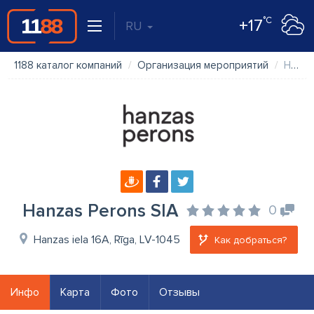
°C
+17
RU
1188 каталог компаний
Организация мероприятий
Hanzas Perons SIA
Hanzas Perons SIA
0
Hanzas iela 16A, Rīga, LV-1045
Как добраться?
Инфо
Карта
Фото
Отзывы