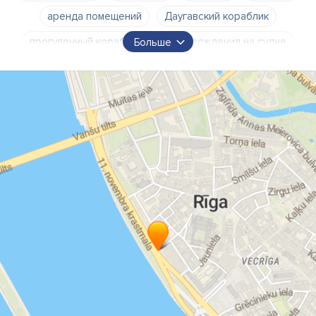
аренда помещений
Даугавский кораблик
прогулочный кораблик
день рождения на судне
Больше
бар
судовые компании
прогулки лодок по Даугаве
отдых на воде
поездка по морскому заливу
Даугавгрива
Роню сала
вечеринка на судне
набережная 11 ноября
банкетный зал
прокат судов
прокат кораблика
индивидуальные заказы
поездка по Булльупе
поездка в Межапарк
Кишэзерс
Лиелупе
Балтэзерс
поездка до Рижского залива
закатный рейс
закат
панорамный рейс