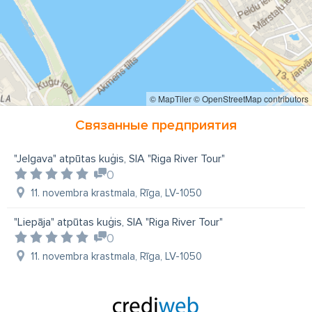
© MapTiler
© OpenStreetMap contributors
Связанные предприятия
"Jelgava" atpūtas kuģis, SIA "Riga River Tour"
0
11. novembra krastmala, Rīga, LV-1050
"Liepāja" atpūtas kuģis, SIA "Riga River Tour"
0
11. novembra krastmala, Rīga, LV-1050