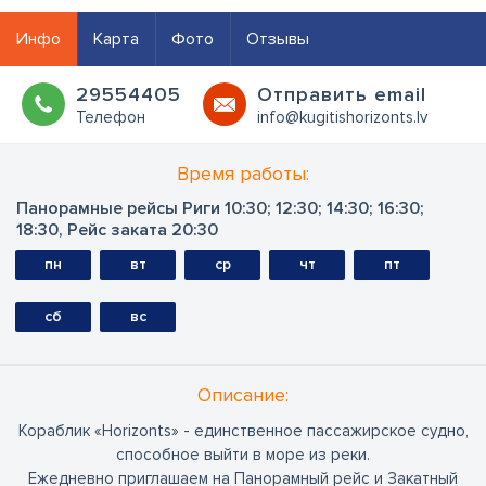
Инфо
Карта
Фото
Отзывы
29554405
Oтправить email
Телефон
info@kugitishorizonts.lv
Время работы:
Панорамные рейсы Риги 10:30; 12:30; 14:30; 16:30;
18:30, Рейс заката 20:30
пн
вт
ср
чт
пт
сб
вс
Oписание:
Кораблик «Horizonts» - единственное пассажирское судно,
способное выйти в море из реки.
Ежедневно приглашаем на Панорамный рейс и Закатный