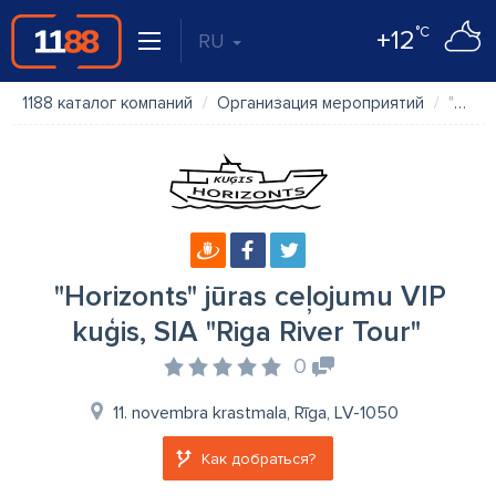
°C
+12
RU
1188 каталог компаний
Организация мероприятий
"Horizonts" jūras ceļojumu VIP kuģis, SIA "Riga River Tour"
"Horizonts" jūras ceļojumu VIP
kuģis, SIA "Riga River Tour"
0
11. novembra krastmala, Rīga, LV-1050
Как добраться?