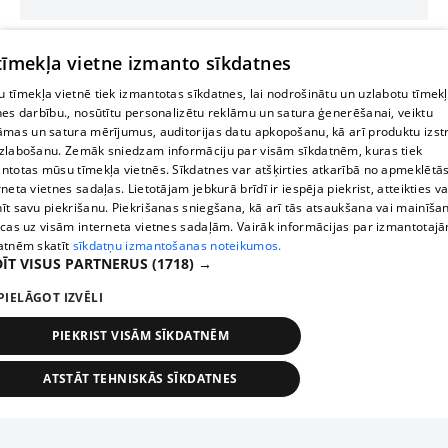
 tīmekļa vietne izmanto sīkdatnes
 tīmekļa vietnē tiek izmantotas sīkdatnes, lai nodrošinātu un uzlabotu tīmek
nes darbību., nosūtītu personalizētu reklāmu un satura ģenerēšanai, veiktu
āmas un satura mērījumus, auditorijas datu apkopošanu, kā arī produktu izst
zlabošanu. Zemāk sniedzam informāciju par visām sīkdatnēm, kuras tiek
ntotas mūsu tīmekļa vietnēs. Sīkdatnes var atšķirties atkarībā no apmeklētā
rneta vietnes sadaļas. Lietotājam jebkurā brīdī ir iespēja piekrist, atteikties va
īt savu piekrišanu. Piekrišanas sniegšana, kā arī tās atsaukšana vai mainīša
ecas uz visām interneta vietnes sadaļām. Vairāk informācijas par izmantotaj
atnēm skatīt
sīkdatņu izmantošanas noteikumos.
ĪT VISUS PARTNERUS
(1718) →
PIELĀGOT IZVĒLI
PIEKRIST VISĀM SĪKDATNĒM
ATSTĀT TEHNISKĀS SĪKDATNES
TEHNISKĀS/OBLIGĀTĀS
STATISTIKAS
MĒRĶĒŠANA