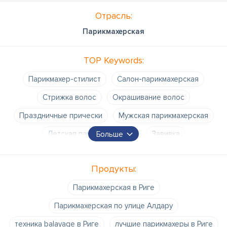
Отрасль:
Парикмахерская
TOP Keywords:
Парикмахер-стилист
Салон-парикмахерская
Стрижка волос
Окрашивание волос
Праздничные прически
Мужская парикмахерская
Детская парикмахерская
Завивка
Больше
Ламинирование волос
Кератиновое выпрямление
Продукты:
Парикмахерская в Риге
Парикмахерская по улице Алдару
техника balayage в Риге
лучшие парикмахеры в Риге