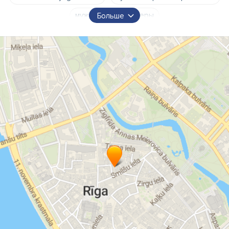
мужские парикмахеры
Больше
процедуры по восстановлению волос
окрашивание волос
укладка волос
отбеливание волос
вечерняя прическа
свадебная прическа