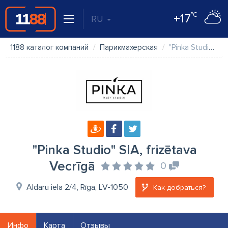
°C
+17
RU
1188 каталог компаний
Парикмахерская
"Pinka Studio" SIA, frizētava Vecrīgā
"Pinka Studio" SIA, frizētava
Vecrīgā
0
Aldaru iela 2/4, Rīga, LV-1050
Как добраться?
Инфо
Карта
Отзывы