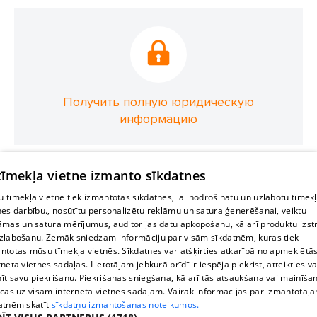
Получить полную юридическую
информацию
 tīmekļa vietne izmanto sīkdatnes
 tīmekļa vietnē tiek izmantotas sīkdatnes, lai nodrošinātu un uzlabotu tīmek
nes darbību., nosūtītu personalizētu reklāmu un satura ģenerēšanai, veiktu
āmas un satura mērījumus, auditorijas datu apkopošanu, kā arī produktu izst
zlabošanu. Zemāk sniedzam informāciju par visām sīkdatnēm, kuras tiek
ntotas mūsu tīmekļa vietnēs. Sīkdatnes var atšķirties atkarībā no apmeklētā
rneta vietnes sadaļas. Lietotājam jebkurā brīdī ir iespēja piekrist, atteikties va
īt savu piekrišanu. Piekrišanas sniegšana, kā arī tās atsaukšana vai mainīša
ecas uz visām interneta vietnes sadaļām. Vairāk informācijas par izmantotaj
atnēm skatīt
sīkdatņu izmantošanas noteikumos.