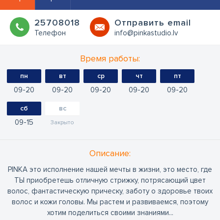
25708018
Oтправить email
Телефон
info@pinkastudio.lv
Время работы:
пн
вт
ср
чт
пт
09
20
09
20
09
20
09
20
09
20
сб
вс
09
15
Закрыто
Oписание:
PINKA это исполнение нашей мечты в жизни, это место, где
ТЫ приобретешь отличную стрижку, потрясающий цвет
волос, фантастическую прическу, заботу о здоровье твоих
волос и кожи головы. Мы растем и развиваемся, поэтому
хотим поделиться своими знаниями...