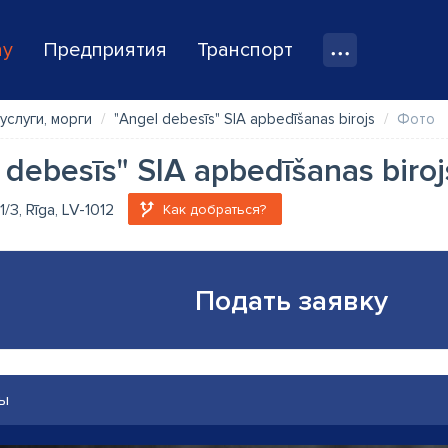
ay
Предприятия
Транспорт
услуги, морги
"Angel debesīs" SIA apbedīšanas birojs
Фото
 debesīs" SIA apbedīšanas biroj
1/3, Rīga, LV-1012
Как добраться?
Подать заявку
ы