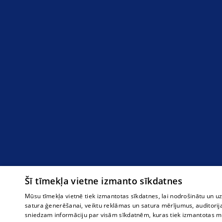
Šī tīmekļa vietne izmanto sīkdatnes
Mūsu tīmekļa vietnē tiek izmantotas sīkdatnes, lai nodrošinātu un u
satura ģenerēšanai, veiktu reklāmas un satura mērījumus, auditorij
sniedzam informāciju par visām sīkdatnēm, kuras tiek izmantotas mū