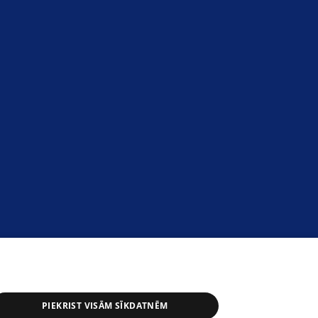
PIEKRIST VISĀM SĪKDATNĒM