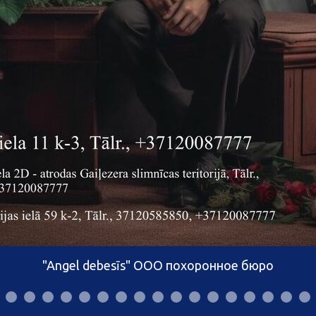
"Angel debesīs" ООО похоронное бюро