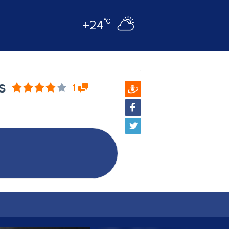
°C
+24
s
1