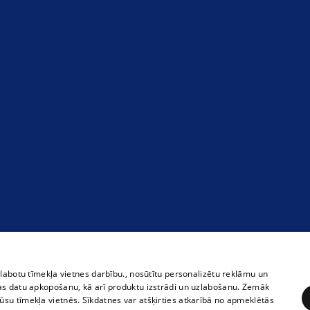
zlabotu tīmekļa vietnes darbību., nosūtītu personalizētu reklāmu un
as datu apkopošanu, kā arī produktu izstrādi un uzlabošanu. Zemāk
su tīmekļa vietnēs. Sīkdatnes var atšķirties atkarībā no apmeklētās