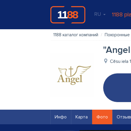
RU
1188 pl
1188 каталог компаний
Похоронные 
"Angel
Cēsu iela 1
Инфо
Карта
Фото
Отзыв