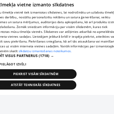
 tīmekļa vietne izmanto sīkdatnes
 tīmekļa vietnē tiek izmantotas sīkdatnes, lai nodrošinātu un uzlabotu tīmek
nes darbību., nosūtītu personalizētu reklāmu un satura ģenerēšanai, veiktu
āmas un satura mērījumus, auditorijas datu apkopošanu, kā arī produktu izst
zlabošanu. Zemāk sniedzam informāciju par visām sīkdatnēm, kuras tiek
ntotas mūsu tīmekļa vietnēs. Sīkdatnes var atšķirties atkarībā no apmeklētā
rneta vietnes sadaļas. Lietotājam jebkurā brīdī ir iespēja piekrist, atteikties va
īt savu piekrišanu. Piekrišanas sniegšana, kā arī tās atsaukšana vai mainīša
ecas uz visām interneta vietnes sadaļām. Vairāk informācijas par izmantotaj
atnēm skatīt
sīkdatņu izmantošanas noteikumos.
ĪT VISUS PARTNERUS
(1718) →
PIELĀGOT IZVĒLI
PIEKRIST VISĀM SĪKDATNĒM
ATSTĀT TEHNISKĀS SĪKDATNES
TEHNISKĀS/OBLIGĀTĀS
STATISTIKAS
MĒRĶĒŠANA
FUNKCIONĀLĀS
NEKLASIFICĒTĀS