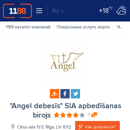
°C
+18
RU
1188 каталог компаний
Похоронные услуги, морги
"Angel debesīs" SIA apbedīšanas birojs
"Angel debesīs" SIA apbedīšanas
birojs
1
Cēsu iela 11/3, Rīga, LV-1012
Как добраться?