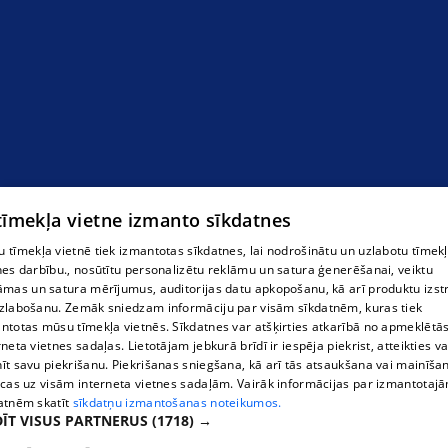
 tīmekļa vietne izmanto sīkdatnes
 tīmekļa vietnē tiek izmantotas sīkdatnes, lai nodrošinātu un uzlabotu tīmek
nes darbību., nosūtītu personalizētu reklāmu un satura ģenerēšanai, veiktu
āmas un satura mērījumus, auditorijas datu apkopošanu, kā arī produktu izst
zlabošanu. Zemāk sniedzam informāciju par visām sīkdatnēm, kuras tiek
ntotas mūsu tīmekļa vietnēs. Sīkdatnes var atšķirties atkarībā no apmeklētā
rneta vietnes sadaļas. Lietotājam jebkurā brīdī ir iespēja piekrist, atteikties va
īt savu piekrišanu. Piekrišanas sniegšana, kā arī tās atsaukšana vai mainīša
ecas uz visām interneta vietnes sadaļām. Vairāk informācijas par izmantotaj
atnēm skatīt
sīkdatņu izmantošanas noteikumos.
ĪT VISUS PARTNERUS
(1718) →