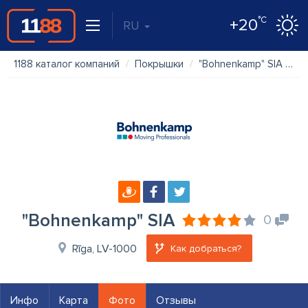
°C
+20
RU
1188 каталог компаний
Покрышки
"Bohnenkamp" SIA
Ф
"Bohnenkamp" SIA
0
Rīga, LV-1000
Как добраться?
Инфо
Карта
Фото
Отзывы