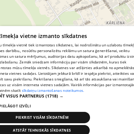
© MapTiler
© OpenStreetMap contributors
 tīmekļa vietne izmanto sīkdatnes
 tīmekļa vietnē tiek izmantotas sīkdatnes, lai nodrošinātu un uzlabotu tīmek
nes darbību., nosūtītu personalizētu reklāmu un satura ģenerēšanai, veiktu
āmas un satura mērījumus, auditorijas datu apkopošanu, kā arī produktu izst
zlabošanu. Zemāk sniedzam informāciju par visām sīkdatnēm, kuras tiek
ntotas mūsu tīmekļa vietnēs. Sīkdatnes var atšķirties atkarībā no apmeklētā
rneta vietnes sadaļas. Lietotājam jebkurā brīdī ir iespēja piekrist, atteikties va
īt savu piekrišanu. Piekrišanas sniegšana, kā arī tās atsaukšana vai mainīša
ecas uz visām interneta vietnes sadaļām. Vairāk informācijas par izmantotaj
atnēm skatīt
sīkdatņu izmantošanas noteikumos.
ĪT VISUS PARTNERUS
(1718) →
PIELĀGOT IZVĒLI
PIEKRIST VISĀM SĪKDATNĒM
ATSTĀT TEHNISKĀS SĪKDATNES