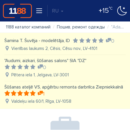
°C
+15
RU
1188 каталог компаний
Пошив, ремонт одежды
"Adatiņa" individuālais darbs
Šamina T. Šuvēja - modelētāja, ID
0
Vienības laukums 2, Cēsis, Cēsu nov., LV-4101
"Audumi, aizkari, šūšanas salons" SIA "DZ"
0
Pētera iela 1, Jelgava, LV-3001
Šūšanas ateljē VS, apģērbu remonta darbnīca Ziepniekkalnā
1
Valdeķu iela 60/1, Rīga, LV-1058