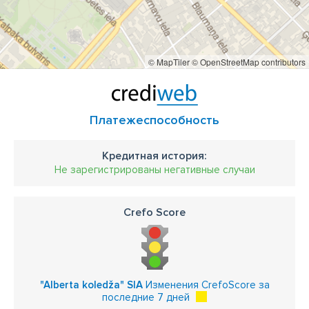
© MapTiler
© OpenStreetMap contributors
Платежеспособность
Кредитная история:
Не зарегистрированы негативные случаи
Crefo Score
"Alberta koledža" SIA
Изменения CrefoScore за
последние 7 дней