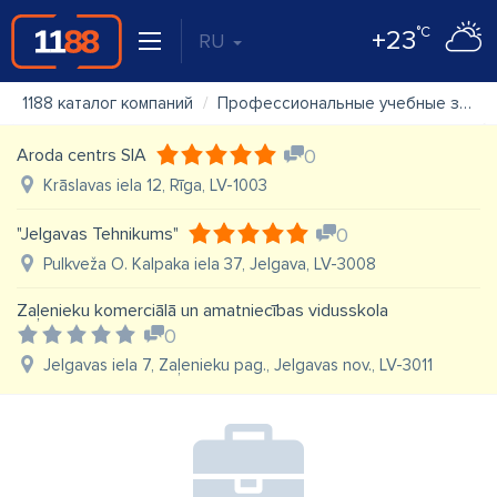
°C
+23
RU
1188 каталог компаний
Профессиональные учебные заведения, профессиональное обучение
Aroda centrs SIA
0
Krāslavas iela 12, Rīga, LV-1003
"Jelgavas Tehnikums"
0
Pulkveža O. Kalpaka iela 37, Jelgava, LV-3008
Zaļenieku komerciālā un amatniecības vidusskola
0
Jelgavas iela 7, Zaļenieku pag., Jelgavas nov., LV-3011