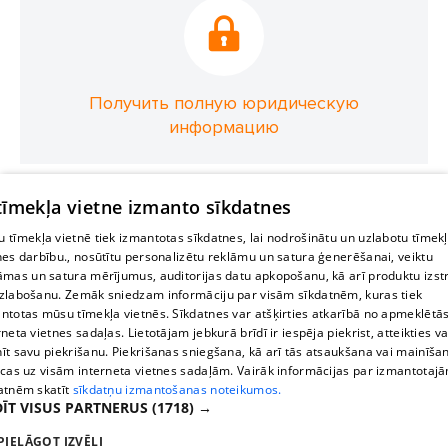
Получить полную юридическую
информацию
 tīmekļa vietne izmanto sīkdatnes
 tīmekļa vietnē tiek izmantotas sīkdatnes, lai nodrošinātu un uzlabotu tīmek
nes darbību., nosūtītu personalizētu reklāmu un satura ģenerēšanai, veiktu
āmas un satura mērījumus, auditorijas datu apkopošanu, kā arī produktu izst
zlabošanu. Zemāk sniedzam informāciju par visām sīkdatnēm, kuras tiek
ntotas mūsu tīmekļa vietnēs. Sīkdatnes var atšķirties atkarībā no apmeklētā
rneta vietnes sadaļas. Lietotājam jebkurā brīdī ir iespēja piekrist, atteikties va
īt savu piekrišanu. Piekrišanas sniegšana, kā arī tās atsaukšana vai mainīša
ecas uz visām interneta vietnes sadaļām. Vairāk informācijas par izmantotaj
atnēm skatīt
sīkdatņu izmantošanas noteikumos.
ĪT VISUS PARTNERUS
(1718) →
PIELĀGOT IZVĒLI