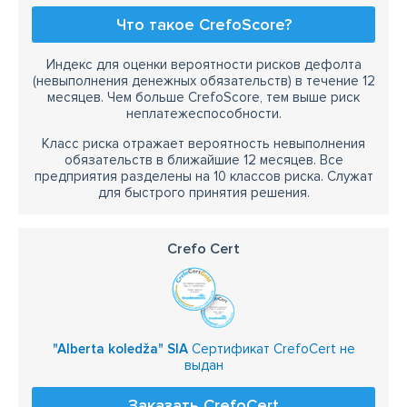
Что такое CrefoScore?
Индекс для оценки вероятности рисков дефолта
(невыполнения денежных обязательств) в течение 12
месяцев. Чем больше CrefoScore, тем выше риск
неплатежеспособности.
Класс риска отражает вероятность невыполнения
обязательств в ближайшие 12 месяцев. Все
предприятия разделены на 10 классов риска. Служат
для быстрого принятия решения.
Crefo Cert
"Alberta koledža" SIA
Сертификат CrefoCert не
выдан
Заказать CrefoCert