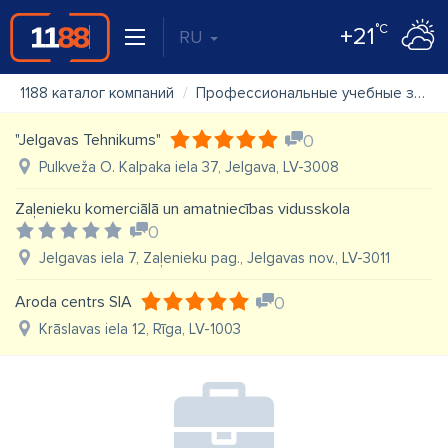
°C
+21
RU
1188 каталог компаний
Профессиональные учебные заведения, профессиональное обучение
"Jelgavas Tehnikums"
0
Pulkveža O. Kalpaka iela 37, Jelgava, LV-3008
Zaļenieku komerciālā un amatniecības vidusskola
0
Jelgavas iela 7, Zaļenieku pag., Jelgavas nov., LV-3011
Aroda centrs SIA
0
Krāslavas iela 12, Rīga, LV-1003