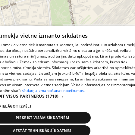
© MapTiler
© OpenStreetMap contributors
 tīmekļa vietne izmanto sīkdatnes
 tīmekļa vietnē tiek izmantotas sīkdatnes, lai nodrošinātu un uzlabotu tīmek
nes darbību., nosūtītu personalizētu reklāmu un satura ģenerēšanai, veiktu
āmas un satura mērījumus, auditorijas datu apkopošanu, kā arī produktu izst
zlabošanu. Zemāk sniedzam informāciju par visām sīkdatnēm, kuras tiek
ntotas mūsu tīmekļa vietnēs. Sīkdatnes var atšķirties atkarībā no apmeklētā
rneta vietnes sadaļas. Lietotājam jebkurā brīdī ir iespēja piekrist, atteikties va
īt savu piekrišanu. Piekrišanas sniegšana, kā arī tās atsaukšana vai mainīša
ecas uz visām interneta vietnes sadaļām. Vairāk informācijas par izmantotaj
atnēm skatīt
sīkdatņu izmantošanas noteikumos.
ĪT VISUS PARTNERUS
(1718) →
PIELĀGOT IZVĒLI
PIEKRIST VISĀM SĪKDATNĒM
ATSTĀT TEHNISKĀS SĪKDATNES