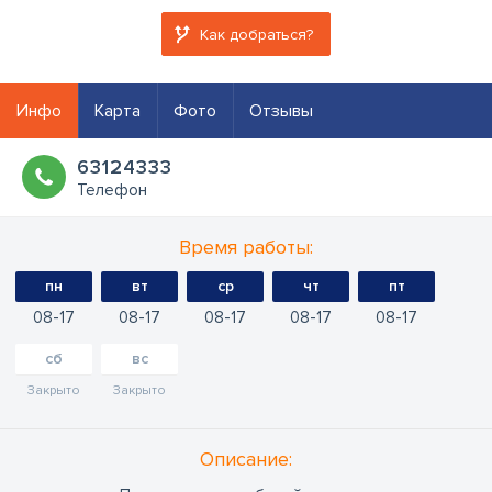
Как добраться?
Инфо
Карта
Фото
Отзывы
63124333
Телефон
Время работы:
пн
вт
ср
чт
пт
08
17
08
17
08
17
08
17
08
17
сб
вс
Закрыто
Закрыто
Oписание: