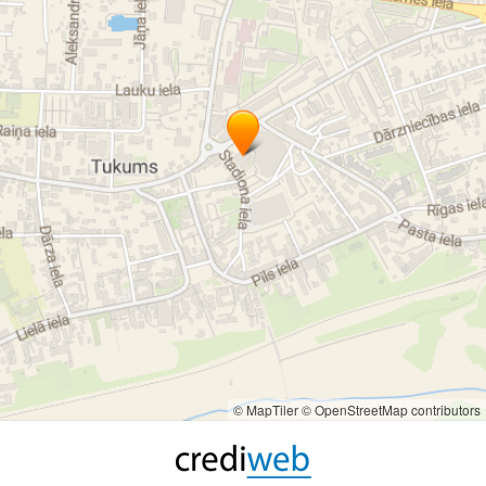
© MapTiler
© OpenStreetMap contributors