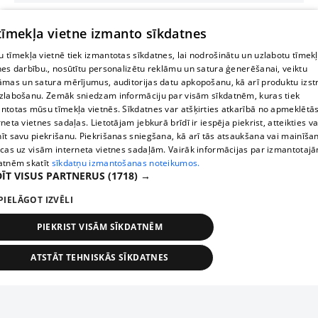
 tīmekļa vietne izmanto sīkdatnes
 tīmekļa vietnē tiek izmantotas sīkdatnes, lai nodrošinātu un uzlabotu tīmek
nes darbību., nosūtītu personalizētu reklāmu un satura ģenerēšanai, veiktu
āmas un satura mērījumus, auditorijas datu apkopošanu, kā arī produktu izst
zlabošanu. Zemāk sniedzam informāciju par visām sīkdatnēm, kuras tiek
ntotas mūsu tīmekļa vietnēs. Sīkdatnes var atšķirties atkarībā no apmeklētā
rneta vietnes sadaļas. Lietotājam jebkurā brīdī ir iespēja piekrist, atteikties va
īt savu piekrišanu. Piekrišanas sniegšana, kā arī tās atsaukšana vai mainīša
ecas uz visām interneta vietnes sadaļām. Vairāk informācijas par izmantotaj
atnēm skatīt
sīkdatņu izmantošanas noteikumos.
ĪT VISUS PARTNERUS
(1718) →
PIELĀGOT IZVĒLI
PIEKRIST VISĀM SĪKDATNĒM
ATSTĀT TEHNISKĀS SĪKDATNES
TEHNISKĀS/OBLIGĀTĀS
STATISTIKAS
MĒRĶĒŠANA