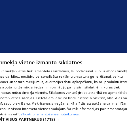
 tīmekļa vietne izmanto sīkdatnes
 tīmekļa vietnē tiek izmantotas sīkdatnes, lai nodrošinātu un uzlabotu tīmek
nes darbību., nosūtītu personalizētu reklāmu un satura ģenerēšanai, veiktu
āmas un satura mērījumus, auditorijas datu apkopošanu, kā arī produktu izst
zlabošanu. Zemāk sniedzam informāciju par visām sīkdatnēm, kuras tiek
ntotas mūsu tīmekļa vietnēs. Sīkdatnes var atšķirties atkarībā no apmeklētā
rneta vietnes sadaļas. Lietotājam jebkurā brīdī ir iespēja piekrist, atteikties va
īt savu piekrišanu. Piekrišanas sniegšana, kā arī tās atsaukšana vai mainīša
ecas uz visām interneta vietnes sadaļām. Vairāk informācijas par izmantotaj
atnēm skatīt
sīkdatņu izmantošanas noteikumos.
ĪT VISUS PARTNERUS
(1718) →