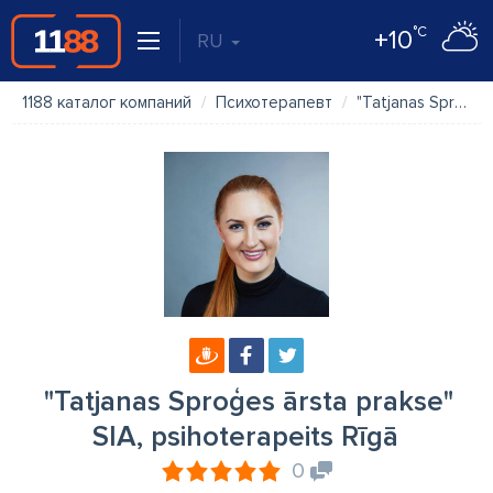
°C
+10
RU
1188 каталог компаний
Психотерапевт
"Tatjanas Sproģes ārsta prakse" SIA, psihoterapeits Rīgā
"Tatjanas Sproģes ārsta prakse"
SIA, psihoterapeits Rīgā
0