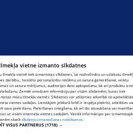
Pexels.com
 tīmekļa vietne izmanto sīkdatnes
 tīmekļa vietnē tiek izmantotas sīkdatnes, lai nodrošinātu un uzlabotu tīmek
nes darbību., nosūtītu personalizētu reklāmu un satura ģenerēšanai, veiktu
āmas un satura mērījumus, auditorijas datu apkopošanu, kā arī produktu izst
zlabošanu. Zemāk sniedzam informāciju par visām sīkdatnēm, kuras tiek
ntotas mūsu tīmekļa vietnēs. Sīkdatnes var atšķirties atkarībā no apmeklētā
rneta vietnes sadaļas. Lietotājam jebkurā brīdī ir iespēja piekrist, atteikties va
īt savu piekrišanu. Piekrišanas sniegšana, kā arī tās atsaukšana vai mainīša
ecas uz visām interneta vietnes sadaļām. Vairāk informācijas par izmantotaj
atnēm skatīt
sīkdatņu izmantošanas noteikumos.
ĪT VISUS PARTNERUS
(1718) →