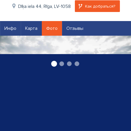
Dīķa iela 44, Rīga, LV-1058
Как добраться?
Инфо
Карта
Фото
Отзывы
Индивидуальные консультации, фото