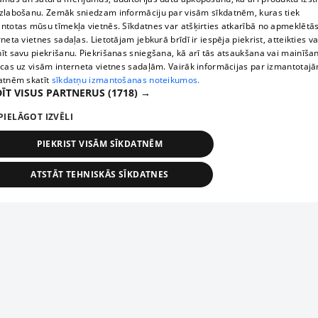
zlabošanu. Zemāk sniedzam informāciju par visām sīkdatnēm, kuras tiek
ntotas mūsu tīmekļa vietnēs. Sīkdatnes var atšķirties atkarībā no apmeklētā
rneta vietnes sadaļas. Lietotājam jebkurā brīdī ir iespēja piekrist, atteikties va
īt savu piekrišanu. Piekrišanas sniegšana, kā arī tās atsaukšana vai mainīša
ecas uz visām interneta vietnes sadaļām. Vairāk informācijas par izmantotaj
atnēm skatīt
sīkdatņu izmantošanas noteikumos.
ĪT VISUS PARTNERUS
(1718) →
PIELĀGOT IZVĒLI
PIEKRIST VISĀM SĪKDATNĒM
ATSTĀT TEHNISKĀS SĪKDATNES
TEHNISKĀS/OBLIGĀTĀS
STATISTIKAS
MĒRĶĒŠANA
FUNKCIONĀLĀS
NEKLASIFICĒTĀS
ehniskās/obligātās
Statistikas
Mērķēšana
Funkcionālās
Neklasificēt