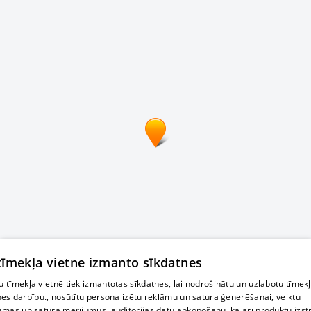
 tīmekļa vietne izmanto sīkdatnes
 tīmekļa vietnē tiek izmantotas sīkdatnes, lai nodrošinātu un uzlabotu tīmek
nes darbību., nosūtītu personalizētu reklāmu un satura ģenerēšanai, veiktu
āmas un satura mērījumus, auditorijas datu apkopošanu, kā arī produktu izst