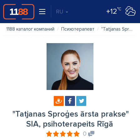
°C
+12
RU
1188 каталог компаний
Психотерапевт
"Tatjanas Sproģes ārsta prakse" SIA, psihoterapeits Rīgā
"Tatjanas Sproģes ārsta prakse"
SIA, psihoterapeits Rīgā
0