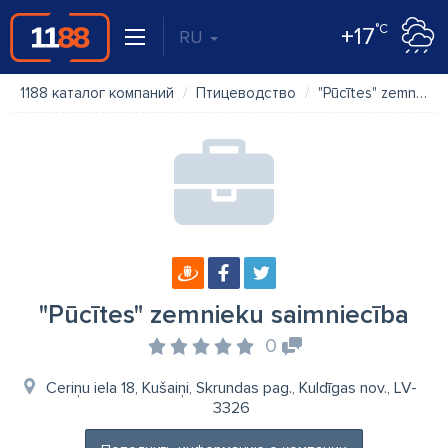
°C
+17
RU
1188 каталог компаний
Птицеводство
"Pūcītes" zemnieku saimniecība
"Pūcītes" zemnieku saimniecība
0
Ceriņu iela 18, Kušaiņi, Skrundas pag., Kuldīgas nov., LV-
3326