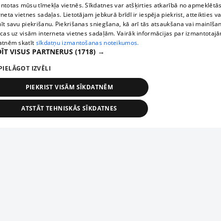
ntotas mūsu tīmekļa vietnēs. Sīkdatnes var atšķirties atkarībā no apmeklētā
rneta vietnes sadaļas. Lietotājam jebkurā brīdī ir iespēja piekrist, atteikties va
īt savu piekrišanu. Piekrišanas sniegšana, kā arī tās atsaukšana vai mainīša
ecas uz visām interneta vietnes sadaļām. Vairāk informācijas par izmantotaj
atnēm skatīt
sīkdatņu izmantošanas noteikumos.
ĪT VISUS PARTNERUS
(1718) →
PIELĀGOT IZVĒLI
PIEKRIST VISĀM SĪKDATNĒM
ATSTĀT TEHNISKĀS SĪKDATNES
TEHNISKĀS/OBLIGĀTĀS
STATISTIKAS
MĒRĶĒŠANA
FUNKCIONĀLĀS
NEKLASIFICĒTĀS
ehniskās/obligātās
Statistikas
Mērķēšana
Funkcionālās
Neklasificēt
niskās/obligātās sīkdatnes nepieciešamas, lai lietotājs varētu brīvi apmeklēt un pārlūk
Добавь свое предприятие
ekļa vietni un izmantot tās piedāvātās iespējas. Bez šīm sīkdatnēm tīmekļa vietne neva