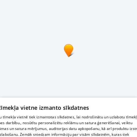
 tīmekļa vietne izmanto sīkdatnes
 tīmekļa vietnē tiek izmantotas sīkdatnes, lai nodrošinātu un uzlabotu tīmek
nes darbību., nosūtītu personalizētu reklāmu un satura ģenerēšanai, veiktu
āmas un satura mērījumus, auditorijas datu apkopošanu, kā arī produktu izst
zlabošanu. Zemāk sniedzam informāciju par visām sīkdatnēm, kuras tiek