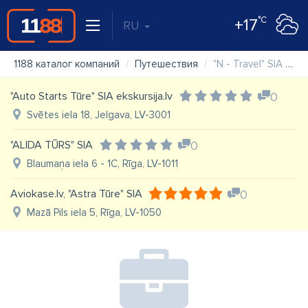
°C
+17
RU
1188 каталог компаний
Путешествия
"N - Travel" SIA ceļojumu birojs
"Auto Starts Tūre" SIA ekskursija.lv
0
Svētes iela 18, Jelgava, LV-3001
"ALIDA TŪRS" SIA
0
Blaumaņa iela 6 - 1C, Rīga, LV-1011
Aviokase.lv, "Astra Tūre" SIA
0
Mazā Pils iela 5, Rīga, LV-1050