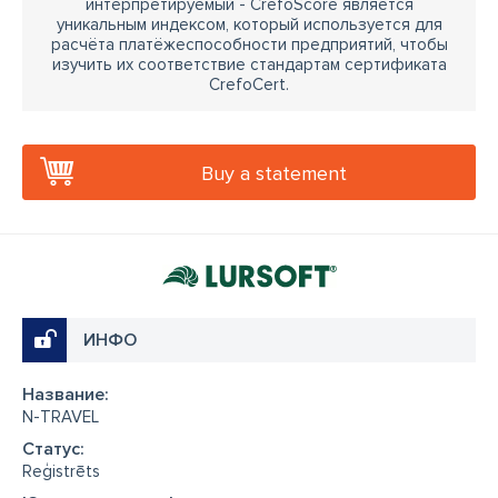
интерпретируемый - CrefoScore является
уникальным индексом, который используется для
расчёта платёжеспособности предприятий, чтобы
изучить их соответствие стандартам сертификата
CrefoCert.
Buy a statement
ИНФО
Название:
N-TRAVEL
Cтатус:
Reģistrēts