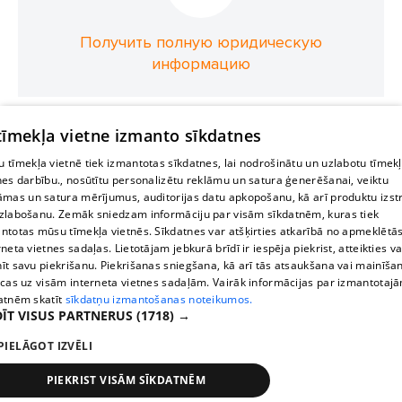
Получить полную юридическую
информацию
 tīmekļa vietne izmanto sīkdatnes
 tīmekļa vietnē tiek izmantotas sīkdatnes, lai nodrošinātu un uzlabotu tīmek
nes darbību., nosūtītu personalizētu reklāmu un satura ģenerēšanai, veiktu
āmas un satura mērījumus, auditorijas datu apkopošanu, kā arī produktu izst
zlabošanu. Zemāk sniedzam informāciju par visām sīkdatnēm, kuras tiek
ntotas mūsu tīmekļa vietnēs. Sīkdatnes var atšķirties atkarībā no apmeklētā
rneta vietnes sadaļas. Lietotājam jebkurā brīdī ir iespēja piekrist, atteikties va
īt savu piekrišanu. Piekrišanas sniegšana, kā arī tās atsaukšana vai mainīša
ecas uz visām interneta vietnes sadaļām. Vairāk informācijas par izmantotaj
atnēm skatīt
sīkdatņu izmantošanas noteikumos.
ĪT VISUS PARTNERUS
(1718) →
PIELĀGOT IZVĒLI
PIEKRIST VISĀM SĪKDATNĒM