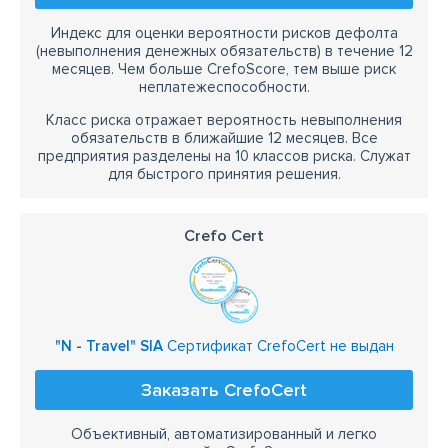
Индекс для оценки вероятности рисков дефолта
(невыполнения денежных обязательств) в течение 12
месяцев. Чем больше CrefoScore, тем выше риск
неплатежеспособности.
Класс риска отражает вероятность невыполнения
обязательств в ближайшие 12 месяцев. Все
предприятия разделены на 10 классов риска. Служат
для быстрого принятия решения.
Crefo Cert
"N - Travel" SIA
Сертификат CrefoCert не выдан
Заказать CrefoCert
Объективный, автоматизированный и легко