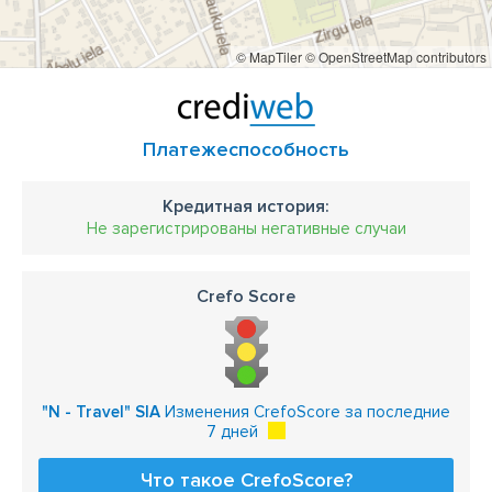
© MapTiler
© OpenStreetMap contributors
Платежеспособность
Кредитная история:
Не зарегистрированы негативные случаи
Crefo Score
"N - Travel" SIA
Изменения CrefoScore за последние
7 дней
Что такое CrefoScore?