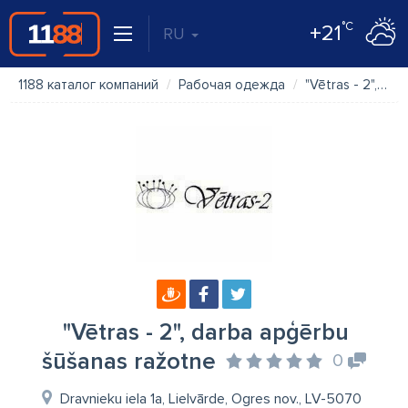
°C
+21
RU
1188 каталог компаний
Рабочая одежда
"Vētras - 2", darba apģērbu šūšanas ražotne
"Vētras - 2", darba apģērbu
šūšanas ražotne
0
Dravnieku iela 1a, Lielvārde, Ogres nov., LV-5070