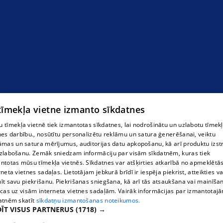
 tīmekļa vietne izmanto sīkdatnes
 tīmekļa vietnē tiek izmantotas sīkdatnes, lai nodrošinātu un uzlabotu tīmek
nes darbību., nosūtītu personalizētu reklāmu un satura ģenerēšanai, veiktu
āmas un satura mērījumus, auditorijas datu apkopošanu, kā arī produktu izst
zlabošanu. Zemāk sniedzam informāciju par visām sīkdatnēm, kuras tiek
ntotas mūsu tīmekļa vietnēs. Sīkdatnes var atšķirties atkarībā no apmeklētā
rneta vietnes sadaļas. Lietotājam jebkurā brīdī ir iespēja piekrist, atteikties va
īt savu piekrišanu. Piekrišanas sniegšana, kā arī tās atsaukšana vai mainīša
Охотничьи костюмы
ecas uz visām interneta vietnes sadaļām. Vairāk informācijas par izmantotaj
atnēm skatīt
sīkdatņu izmantošanas noteikumos.
ĪT VISUS PARTNERUS
(1718) →