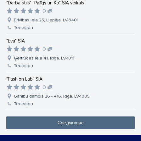
"Darba stils" "Palīgs un Ko" SIA veikals
0
Brīvības iela 25, Liepāja, LV-3401
Телефон
"Eva" SIA
0
Ģertrūdes iela 41, Rīga, LV-1011
Телефон
"Fashion Lab" SIA
0
Ganību dambis 26 - 416, Rīga, LV-1005
Телефон
Следующие