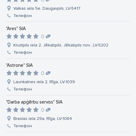
Valkas iela 5e, Daugavpils, LV-5417
Телефон
"Ares" SIA
0
Krustpils iela 2, Jēkabpils, Jēkabpils nov., LV-5202
Телефон
"Astrone" SIA
0
Launkalnes iela 2, Rīga, LV-1039
Телефон
"Darba apģērbu serviss" SIA
0
Braslas iela 29a, Rīga, LV-1084
Телефон