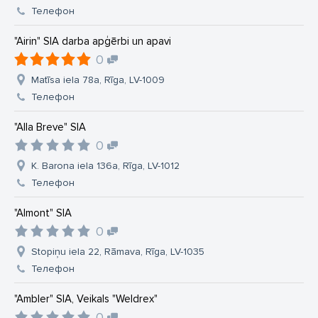
Телефон
"Airin" SIA darba apģērbi un apavi
0
Matīsa iela 78a, Rīga, LV-1009
Телефон
"Alla Breve" SIA
0
K. Barona iela 136a, Rīga, LV-1012
Телефон
"Almont" SIA
0
Stopiņu iela 22, Rāmava, Rīga, LV-1035
Телефон
"Ambler" SIA, Veikals "Weldrex"
0