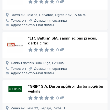
0
Dravnieku iela 1a, Lielvārde, Ogres nov., LV-5070
Телефон
Домашняя страница
Aдрес электронной почты
"LTC Baltija" SIA, saimniecības preces,
darba cimdi
0
Ganību dambis 30m, Rīga, LV-1005
Телефон
Домашняя страница
Aдрес электронной почты
"GRIF" SIA, Darba apģērbi, darba apģērbu
veikals
0
Zemnieku iela 32, Liepāja, LV-3401