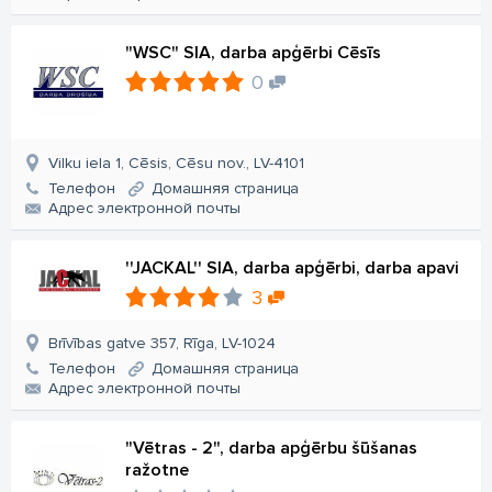
"WSC" SIA, darba apģērbi Cēsīs
0
Vilku iela 1, Cēsis, Cēsu nov., LV-4101
Телефон
Домашняя страница
Aдрес электронной почты
''JACKAL'' SIA, darba apģērbi, darba apavi
3
Brīvības gatve 357, Rīga, LV-1024
Телефон
Домашняя страница
Aдрес электронной почты
"Vētras - 2", darba apģērbu šūšanas
ražotne