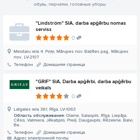
обувь, перчатки, головные уборы.
"Lindström" SIA, darba apģērbu nomas
serviss
0
Meistaru iela 4, Piņķi, Mārupes nov. Babītes pag., Mārupes
nov., LV-2107
Телефон
Домашняя страница
"GRIF" SIA, Darba apģērbi, darba apģērbu
veikals
0
Latgales iela 361, Rīga, LV-1063
Область обслуживания:
Olaine, Salaspils, Rīga, Liepāja,
Cēsis, Valmiera, Jēkabpils, Preiļi, Daugavpils, Rēzekne, Balvi,
Ba...
Телефон
Домашняя страница
Aдрес электронной почты