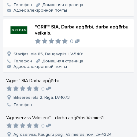
Телефон
Домашняя страница
Aдрес электронной почты
"GRIF" SIA, Darba apģērbi, darba apģērbu
veikals.
0
Stacijas iela 85, Daugavpils, LV-5401
Телефон
Домашняя страница
Aдрес электронной почты
"Agios" SIA Darba apģērbi
0
Biksēres iela 2, Rīga, LV-1073
Телефон
"Agroserviss Valmiera" - darba apģērbs Valmierā
0
Agroserviss, Kauguru pag., Valmieras nov., LV-4224