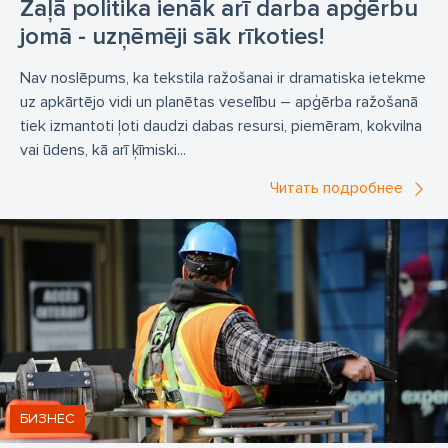
Zaļā politika ienāk arī darba apģērbu
jomā - uzņēmēji sāk rīkoties!
Nav noslēpums, ka tekstila ražošanai ir dramatiska ietekme
uz apkārtējo vidi un planētas veselību – apģērba ražošanā
tiek izmantoti ļoti daudzi dabas resursi, piemēram, kokvilna
vai ūdens, kā arī ķīmiski...
Читать подробнее
БИЗНЕС