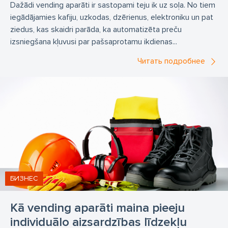
Dažādi vending aparāti ir sastopami teju ik uz soļa. No tiem
Kratos Safety
Delta Plus
Helly Hansen
Optrel
iegādājamies kafiju, uzkodas, dzērienus, elektroniku un pat
ziedus, kas skaidri parāda, ka automatizēta preču
FTG
Giasco
Bennon
Fall Safe
Protekt
izsniegšana kļuvusi par pašsaprotamu ikdienas...
Honeywell
Cofra
F.Engel
Deerhunter
Sara
Читать подробнее
BLS
SIOEN
Plum
Slice
Granberg
Ocean
Portwest
Сварочные маски
индивидуальные средства защиты
пошив рабочей одежды
производство
системы против падения
безопасность труда
рабочая одежда
БИЗНЕС
Kā vending aparāti maina pieeju
individuālo aizsardzības līdzekļu