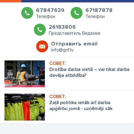
67847639
67187878
Телефон
Телефон
26183806
Представитель Видземе
Oтправить email
info@grif.lv
Drošība darba vietā – vai tikai darba
devēja atbildība?
Zaļā politika ienāk arī darba
apģērbu jomā - uzņēmēji sāk
rīkoties!