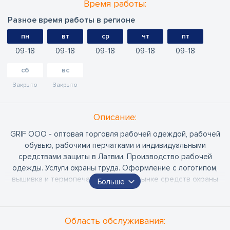
Время работы:
Разное время работы в регионе
пн
вт
ср
чт
пт
09
18
09
18
09
18
09
18
09
18
сб
вс
Закрыто
Закрыто
Oписание:
GRIF ООО - оптовая торговля рабочей одеждой, рабочей
обувью, рабочими перчатками и индивидуальными
средствами защиты в Латвии. Производство рабочей
одежды. Услуги охраны труда. Оформление с логотипом,
вышивка и термопечать. Лидер на рынке средств охраны
Больше
труда в Латвии. Магазин в Риге, Даугавпилсе и Лиепае.
Доставка средств охраны труда по всей территории Латвии.
Область обслуживания:
Контакты менеджеров: