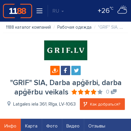
°C
+26
RU
1188 каталог компаний
Рабочая одежда
"GRIF" SIA, Darba apģērbi, darba apģērbu veikals
"GRIF" SIA, Darba apģērbi, darba
apģērbu veikals
0
Latgales iela 361, Rīga, LV-1063
Как добраться?
Инфо
Карта
Фото
Видео
Отзывы