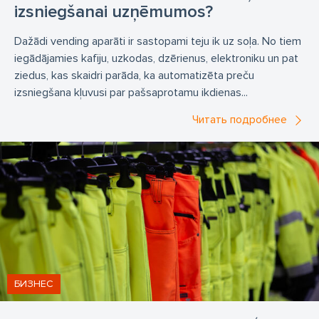
izsniegšanai uzņēmumos?
Dažādi vending aparāti ir sastopami teju ik uz soļa. No tiem
iegādājamies kafiju, uzkodas, dzērienus, elektroniku un pat
ziedus, kas skaidri parāda, ka automatizēta preču
izsniegšana kļuvusi par pašsaprotamu ikdienas...
Читать подробнее
БИЗНЕС