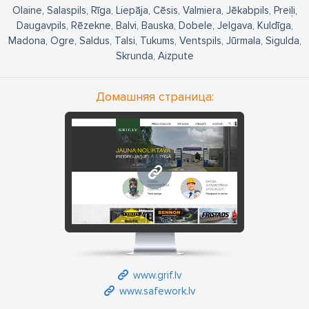
Курземе и Земгале - моб. тел. 26669852, е-почта :
Olaine, Salaspils, Rīga, Liepāja, Cēsis, Valmiera, Jēkabpils, Preiļi,
kurzeme@grif.lv
Daugavpils, Rēzekne, Balvi, Bauska, Dobele, Jelgava, Kuldīga,
Видземе - моб. тел. 26183806, е-почта: vidzeme@grif.lv
Madona, Ogre, Saldus, Talsi, Tukums, Ventspils, Jūrmala, Sigulda,
Латгале - моб. тел. 29423372, е-почта: latgale@grif.lv
Skrunda, Aizpute
Магазины:
Домашняя страница:
Рига: Маскавас улица 361, Рабочее время: Пн - П 09.00-18.00,
Даугавпилс: Стацияс улица 85, Рабочее время: Пн - П 08.30-
17.00,
Лиепая: Земниеку улица 32, Рабочее время: Пн - П 08.30-
17.30
www.grif.lv
www.grif.lv
www.safework.lv