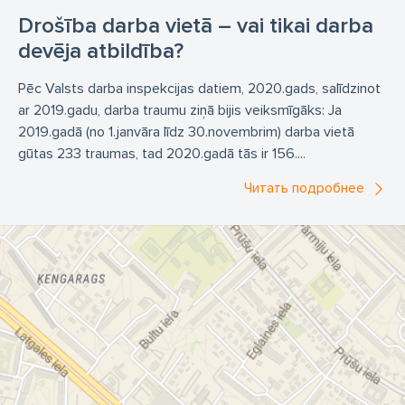
Drošība darba vietā – vai tikai darba
devēja atbildība?
Pēc Valsts darba inspekcijas datiem, 2020.gads, salīdzinot
ar 2019.gadu, darba traumu ziņā bijis veiksmīgāks: Ja
2019.gadā (no 1.janvāra līdz 30.novembrim) darba vietā
gūtas 233 traumas, tad 2020.gadā tās ir 156....
Читать подробнее