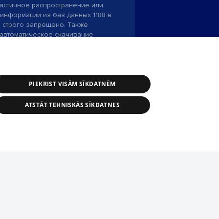
астичное распространение или
информации из баз данных 1188 в
строго запрещено. Также
автоматическое скачивание
Перепубликация любого материала,
ого на сайте 1188 , возможна
асия редакции сайта 1188.
PIEKRIST VISĀM SĪKDATNĒM
и портала: э-почта -
info@1188.lv
ATSTĀT TEHNISKĀS SĪKDATNES
SIA Helio Media
2004-2026
tīmekļa vietne nevarēs pilnvērtīgi darboties un sniegt