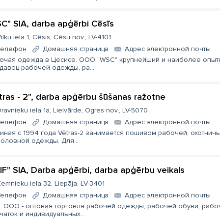
C" SIA, darba apģērbi Cēsīs
ilku iela 1, Cēsis, Cēsu nov., LV-4101
Телефон
Домашняя страница
Aдрес электронной почты
очая одежда в Цесисе. ООО "WSC" крупнейший и наиболее опыт
давец рабочей одежды, ра...
tras - 2", darba apģērbu šūšanas ražotne
ravnieku iela 1a, Lielvārde, Ogres nov., LV-5070
Телефон
Домашняя страница
Aдрес электронной почты
иная с 1994 года Vētras-2 занимается пошивом рабочей, охотничь
оловной одежды. Для...
IF" SIA, Darba apģērbi, darba apģērbu veikals
emnieku iela 32, Liepāja, LV-3401
Телефон
Домашняя страница
Aдрес электронной почты
F ООО - оптовая торговля рабочей одежды, рабочей обуви, рабо
чаток и индивидуальных...