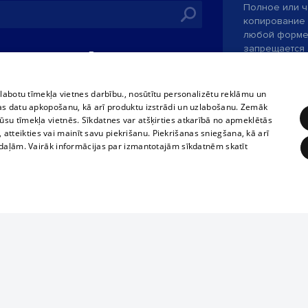
Полное или ч
копирование 
любой форме 
запрещается 
иятия
В кинотеатрах
информации. 
rains,
TВ-программа
опубликованн
tional schedules
только с согл
Условия договора
zlabotu tīmekļa vietnes darbību., nosūtītu personalizētu reklāmu un
ets
as datu apkopošanu, kā arī produktu izstrādi un uzlabošanu. Zemāk
360 Ziņas kontakti
su tīmekļa vietnēs. Sīkdatnes var atšķirties atkarībā no apmeklētās
ckets
, atteikties vai mainīt savu piekrišanu. Piekrišanas sniegšana, kā arī
Служба помощ
adaļām. Vairāk informācijas par izmantotajām sīkdatnēm skatīt
Разработано
ĒRĶĒŠANA
FUNKCIONĀLĀS
NEKLASIFICĒTĀS
obligātās
Statistikas
Mērķēšana
Funkcionālās
Neklasificētās
eklēt un pārlūkot tīmekļa vietni un izmantot tās piedāvātās iespējas. Bez šīm sīkdatnēm 