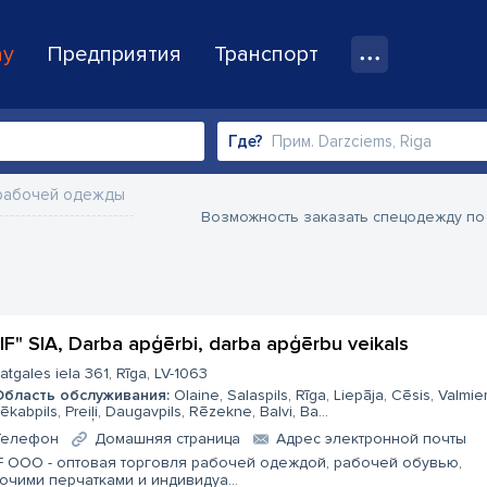
ay
Предприятия
Транспорт
Где?
рабочей одежды
Возможность заказать спецодежду по
IF" SIA, Darba apģērbi, darba apģērbu veikals
atgales iela 361, Rīga, LV-1063
Область обслуживания:
Olaine, Salaspils, Rīga, Liepāja, Cēsis, Valmier
ēkabpils, Preiļi, Daugavpils, Rēzekne, Balvi, Ba...
Телефон
Домашняя страница
Aдрес электронной почты
F ООО - оптовая торговля рабочей одеждой, рабочей обувью,
очими перчатками и индивидуа...