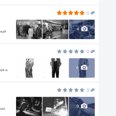
0
4
ный
0
6
ей и
0
9
чих