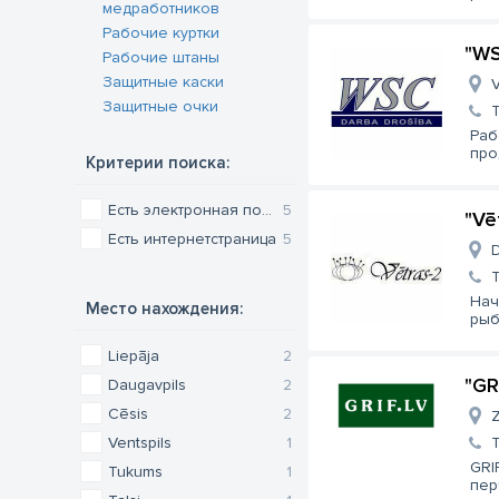
медработников
Рабочие куртки
"WS
Рабочие штаны
Защитные каски
V
Защитные очки
Раб
про
Критерии поиска:
Есть электронная почта
5
"Vē
Есть интернетстраница
5
D
Нач
Место нахождения:
рыб
Liepāja
2
"GR
Daugavpils
2
Cēsis
2
Z
Ventspils
1
GRI
Tukums
1
пер