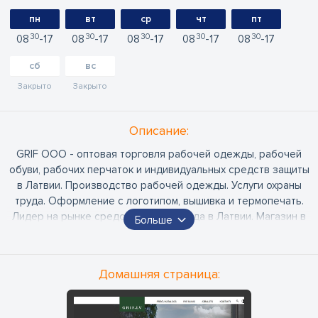
пн
вт
ср
чт
пт
30
30
30
30
30
08
17
08
17
08
17
08
17
08
17
сб
вс
Закрыто
Закрыто
Oписание:
GRIF ООО - оптовая торговля рабочей одежды, рабочей
обуви, рабочих перчаток и индивидуальных средств защиты
в Латвии. Производство рабочей одежды. Услуги охраны
труда. Оформление с логотипом, вышивка и термопечать.
Лидер на рынке средств охраны труда в Латвии. Магазин в
Больше
Риге, Даугавпилсе и Лиепае. Доставка средств охраны труда
по всей территории Латвии.
Домашняя страница:
Контакты менеджеров:
Курземе и Земгале - моб. тел. 26669852, е-почта :
kurzeme@grif.lv