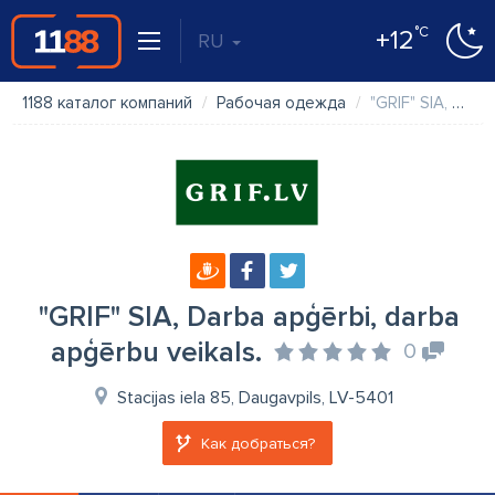
°C
+12
RU
1188 каталог компаний
Рабочая одежда
"GRIF" SIA, Darba apģērbi, darba apģērbu veikals.
"GRIF" SIA, Darba apģērbi, darba
apģērbu veikals.
0
Stacijas iela 85, Daugavpils, LV-5401
Как добраться?