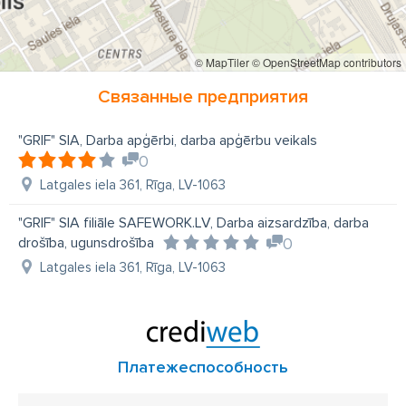
© MapTiler
© OpenStreetMap contributors
Связанные предприятия
"GRIF" SIA, Darba apģērbi, darba apģērbu veikals
0
Latgales iela 361, Rīga, LV-1063
"GRIF" SIA filiāle SAFEWORK.LV, Darba aizsardzība, darba
drošība, ugunsdrošība
0
Latgales iela 361, Rīga, LV-1063
Платежеспособность