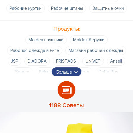
Рабочие куртки
Рабочие штаны
Защитные очки
Продукты:
Moldex наушники
Moldex беруши
Рабочая одежда в Риге
Магазин рабочей одежды
JSP
DIADORA
FRISTADS
UNIVET
Ansell
Sparco
Bekina
Kratos Safety
Delta Plus
Больше
Helly Hansen
Optrel
FTG
Giasco
Bennon
Fall Safe
Protekt
Honeywell
Cofra
F.Engel
Deerhunter
Sara
BLS
SIOEN
Plum
Slice
1188 Советы
Granberg
Ocean
Portwest
Сварочные маски
индивидуальные средства защиты