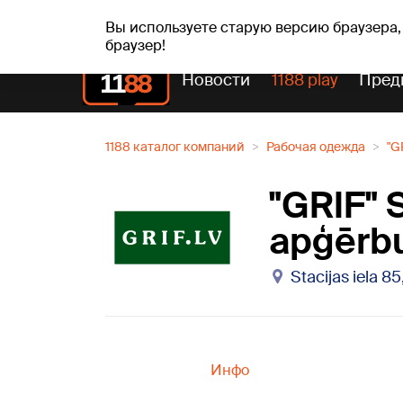
сб, 08.08.2026.
+15
°C
Mudīte, Vladislava, Vladis
Вы используете старую версию браузера,
браузер!
Новости
1188 play
Пред
1188 каталог компаний
Рабочая одежда
"G
"GRIF" 
apģērbu
Stacijas iela 8
Инфо