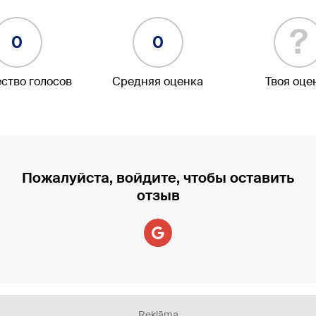
?
0
0
ство голосов
Средняя оценка
Твоя оце
Пожалуйста, войдите, чтобы оставить
отзыв
Reklāma