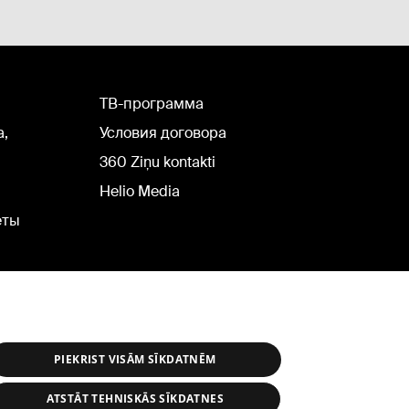
TВ-программа
а,
Условия договора
360 Ziņu kontakti
Helio Media
еты
PIEKRIST VISĀM SĪKDATNĒM
ATSTĀT TEHNISKĀS SĪKDATNES