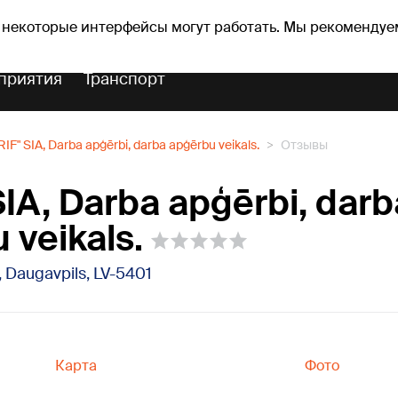
Прогноз погоды
Гороскопы
lavs
 некоторые интерфейсы могут работать. Мы рекомендуе
приятия
Транспорт
RIF" SIA, Darba apģērbi, darba apģērbu veikals.
Отзывы
SIA, Darba apģērbi, darb
 veikals.
5, Daugavpils, LV-5401
Карта
Фото