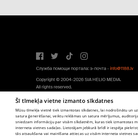
Служба помощи портала: э-почта -
info@1188.lv
Copyright © 2004-2026 SIA HELIO MEDIA.
All rights reserved.
Šī tīmekļa vietne izmanto sīkdatnes
Mūsu tīmekļa vietnē tiek izmantotas sīkdatnes, lai nodrošinātu un u
satura ģenerēšanai, veiktu reklāmas un satura mērījumus, auditorij
sniedzam informāciju par visām sīkdatnēm, kuras tiek izmantotas mū
interneta vietnes sadaļas. Lietotājam jebkurā brīdī ir iespēja piekrist
tās atsaukšana vai mainīšana attiecas uz visām interneta vietnes s