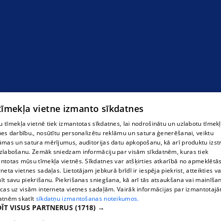
 tīmekļa vietne izmanto sīkdatnes
 tīmekļa vietnē tiek izmantotas sīkdatnes, lai nodrošinātu un uzlabotu tīmek
Рабочая одежда
nes darbību., nosūtītu personalizētu reklāmu un satura ģenerēšanai, veiktu
āmas un satura mērījumus, auditorijas datu apkopošanu, kā arī produktu izst
zlabošanu. Zemāk sniedzam informāciju par visām sīkdatnēm, kuras tiek
ntotas mūsu tīmekļa vietnēs. Sīkdatnes var atšķirties atkarībā no apmeklētā
rneta vietnes sadaļas. Lietotājam jebkurā brīdī ir iespēja piekrist, atteikties va
īt savu piekrišanu. Piekrišanas sniegšana, kā arī tās atsaukšana vai mainīša
ecas uz visām interneta vietnes sadaļām. Vairāk informācijas par izmantotaj
atnēm skatīt
sīkdatņu izmantošanas noteikumos.
ĪT VISUS PARTNERUS
(1718) →