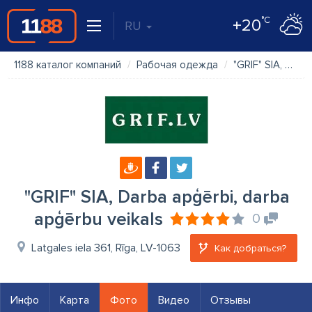
°C
+20
RU
1188 каталог компаний
Рабочая одежда
"GRIF" SIA, Darba apģērbi, darba apģērbu veikals
"GRIF" SIA, Darba apģērbi, darba
apģērbu veikals
0
Latgales iela 361, Rīga, LV-1063
Как добраться?
Инфо
Карта
Фото
Видео
Отзывы