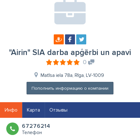
"Airin" SIA darba apģērbi un apavi
0
Matīsa iela 78a, Rīga, LV-1009
Пополнить информацию о компании
Инфо
Карта
Отзывы
67276214
Телефон