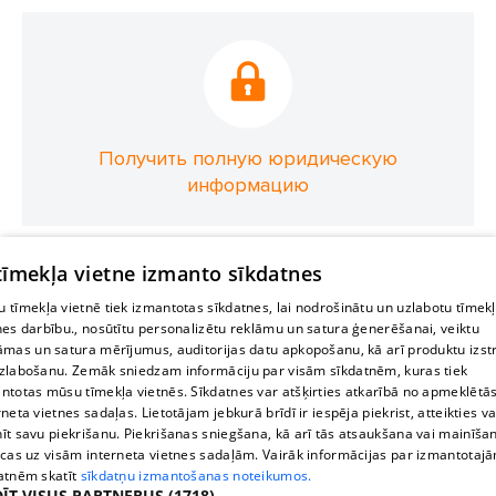
Получить полную юридическую
информацию
 tīmekļa vietne izmanto sīkdatnes
 tīmekļa vietnē tiek izmantotas sīkdatnes, lai nodrošinātu un uzlabotu tīmek
nes darbību., nosūtītu personalizētu reklāmu un satura ģenerēšanai, veiktu
āmas un satura mērījumus, auditorijas datu apkopošanu, kā arī produktu izst
zlabošanu. Zemāk sniedzam informāciju par visām sīkdatnēm, kuras tiek
ntotas mūsu tīmekļa vietnēs. Sīkdatnes var atšķirties atkarībā no apmeklētā
rneta vietnes sadaļas. Lietotājam jebkurā brīdī ir iespēja piekrist, atteikties va
īt savu piekrišanu. Piekrišanas sniegšana, kā arī tās atsaukšana vai mainīša
ecas uz visām interneta vietnes sadaļām. Vairāk informācijas par izmantotaj
atnēm skatīt
sīkdatņu izmantošanas noteikumos.
ĪT VISUS PARTNERUS
(1718) →