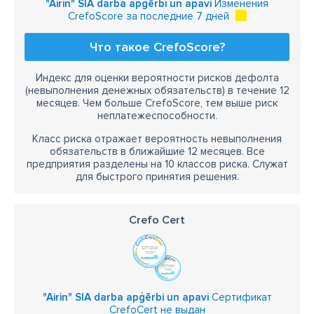
"Airin" SIA darba apģērbi un apavi
Изменения
CrefoScore за последние 7 дней
Что такое CrefoScore?
Индекс для оценки вероятности рисков дефолта
(невыполнения денежных обязательств) в течение 12
месяцев. Чем больше CrefoScore, тем выше риск
неплатежеспособности.
Класс риска отражает вероятность невыполнения
обязательств в ближайшие 12 месяцев. Все
предприятия разделены на 10 классов риска. Служат
для быстрого принятия решения.
Crefo Cert
"Airin" SIA darba apģērbi un apavi
Сертификат
CrefoCert не выдан