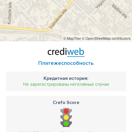
© MapTiler
© OpenStreetMap contributors
Платежеспособность
Кредитная история:
Не зарегистрированы негативные случаи
Crefo Score