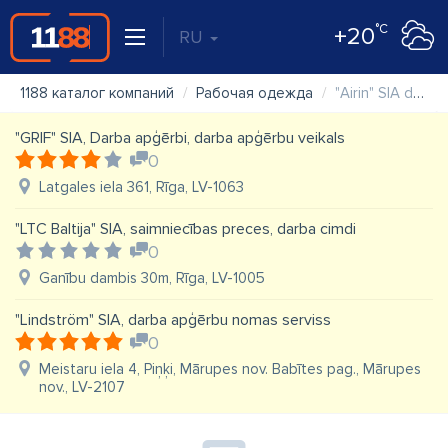
°C
+20
RU
1188 каталог компаний
Рабочая одежда
"Airin" SIA darba apģērbi un apavi
"GRIF" SIA, Darba apģērbi, darba apģērbu veikals
0
Latgales iela 361, Rīga, LV-1063
"LTC Baltija" SIA, saimniecības preces, darba cimdi
0
Ganību dambis 30m, Rīga, LV-1005
"Lindström" SIA, darba apģērbu nomas serviss
0
Meistaru iela 4, Piņķi, Mārupes nov. Babītes pag., Mārupes
nov., LV-2107