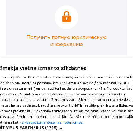
Получить полную юридическую
информацию
 tīmekļa vietne izmanto sīkdatnes
 tīmekļa vietnē tiek izmantotas sīkdatnes, lai nodrošinātu un uzlabotu tīmek
nes darbību., nosūtītu personalizētu reklāmu un satura ģenerēšanai, veiktu
āmas un satura mērījumus, auditorijas datu apkopošanu, kā arī produktu izst
zlabošanu. Zemāk sniedzam informāciju par visām sīkdatnēm, kuras tiek
ntotas mūsu tīmekļa vietnēs. Sīkdatnes var atšķirties atkarībā no apmeklētā
rneta vietnes sadaļas. Lietotājam jebkurā brīdī ir iespēja piekrist, atteikties va
īt savu piekrišanu. Piekrišanas sniegšana, kā arī tās atsaukšana vai mainīša
ecas uz visām interneta vietnes sadaļām. Vairāk informācijas par izmantotaj
atnēm skatīt
sīkdatņu izmantošanas noteikumos.
ĪT VISUS PARTNERUS
(1718) →