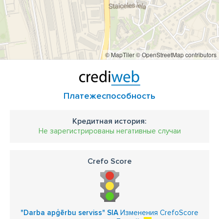
© MapTiler
© OpenStreetMap contributors
Платежеспособность
Кредитная история:
Не зарегистрированы негативные случаи
Crefo Score
"Darba apģērbu serviss" SIA
Изменения CrefoScore