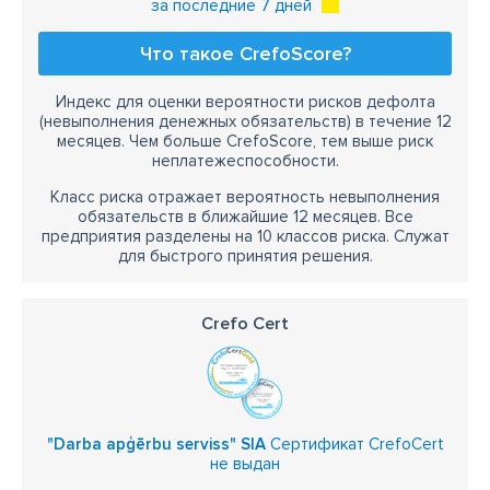
за последние 7 дней
Что такое CrefoScore?
Индекс для оценки вероятности рисков дефолта
(невыполнения денежных обязательств) в течение 12
месяцев. Чем больше CrefoScore, тем выше риск
неплатежеспособности.
Класс риска отражает вероятность невыполнения
обязательств в ближайшие 12 месяцев. Все
предприятия разделены на 10 классов риска. Служат
для быстрого принятия решения.
Crefo Cert
"Darba apģērbu serviss" SIA
Сертификат CrefoCert
не выдан