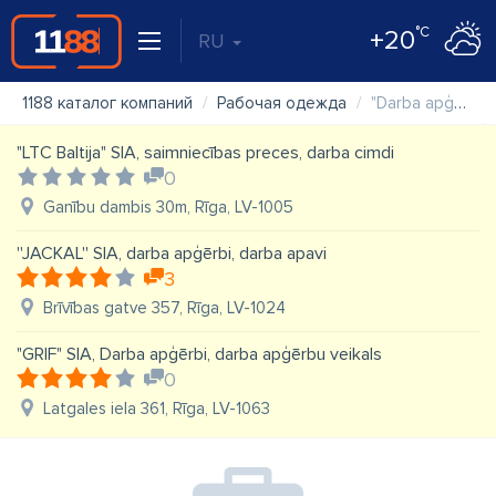
°C
+20
RU
1188 каталог компаний
Рабочая одежда
"Darba apģērbu serviss" SIA
"LTC Baltija" SIA, saimniecības preces, darba cimdi
0
Ganību dambis 30m, Rīga, LV-1005
''JACKAL'' SIA, darba apģērbi, darba apavi
3
Brīvības gatve 357, Rīga, LV-1024
"GRIF" SIA, Darba apģērbi, darba apģērbu veikals
0
Latgales iela 361, Rīga, LV-1063