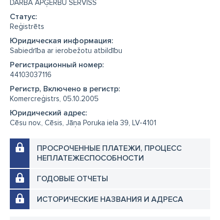
DARBA APĢĒRBU SERVISS
Cтатус:
Reģistrēts
Юридическая информация:
Sabiedrība ar ierobežotu atbildību
Регистрационный номер:
44103037116
Регистр, Включено в регистр:
Komercreģistrs, 05.10.2005
Юридический адрес:
Cēsu nov., Cēsis, Jāņa Poruka iela 39, LV-4101
ПРОСРОЧЕННЫЕ ПЛАТЕЖИ, ПРОЦЕСС
НЕПЛАТЕЖЕСПОСОБНОСТИ
ГОДОВЫЕ ОТЧЕТЫ
ИСТОРИЧЕСКИЕ НАЗВАНИЯ И АДРЕСА